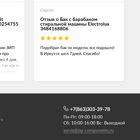
Сергей
it
Отзыв о Бак с барабаном
00254755
стиральной машины Electrolux
3484168806
азин ЗИП
Подобрал бак по модели, все подошло!
и про
В Иркутск шел 7дней. Спасибо!
ез 4 дня,
 так как в
и сказать.
й,
+7(863)303-39-78
Пн-Пт: 09:00-18:00
те
Сб: 10:00-16:00 Вс: Выходной
servis@zip-components.ru