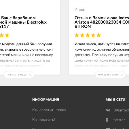
Игорь
 Бак с барабаном
Отзыв о Замок люка Indes
ной машины Electrolux
Ariston 482000023034 C
5117
BITRON
о модели данный бак, получил
Искал замок, наткнулся на маг
ня, знакомые говорили не стоит
компонкнтс, отлично объяснил
с этой машинкой, но поскольку
доставку. Посылку получил чер
инальная запчасть, и ждать ее
цена конечно, тоже нормальная,
 решил отремонтировать,
других магазинах точно не могл
е работает как часы.
Замок люка на Индезит рабочи
показать еще
показать еще
спасибо!
ИНФОРМАЦИЯ
МЫ В СЕТИ
Как оплатить товар
ВКонтак
Как заказать?
twitter