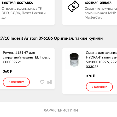
БЫСТРАЯ ДОСТАВКА
УДОБНАЯ ОПЛАТА
Отправка в день заказа ТК
Оплатите покупку о
DPD, СДЭК, Почта России и
помощью карт МИР, 
др.
MasterCard
/10 Indesit Ariston 096186 Оригинал, также купили
Ремень 1181H7 для
Смазка для сальник
стиральной машины EL Indesit
HYDRA-Италия, зам
C00059721
53180010976, 292
033026
360
₽
370
₽
В КОРЗИНУ
В КОРЗИНУ
ХАРАКТЕРИСТИКИ