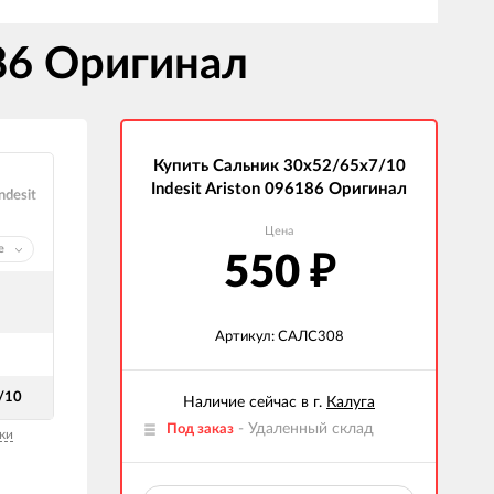
186 Оригинал
Купить Сальник 30x52/65x7/10
Indesit Ariston 096186 Оригинал
ndesit
Цена
е
550
₽
Артикул: САЛС308
/10
Наличие сейчас в г.
Калуга
- Удаленный склад
Под заказ
ки