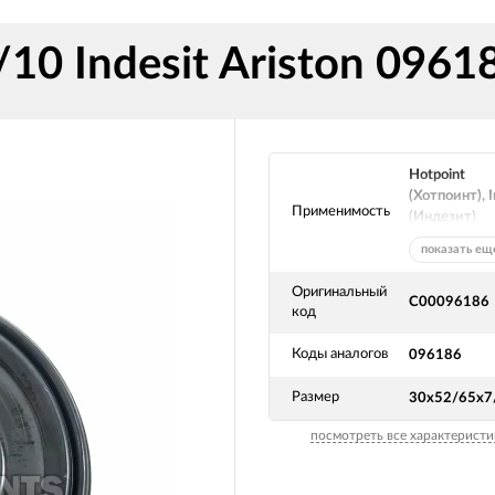
10 Indesit Ariston 096
Hotpoint
(Хотпоинт), I
Применимость
(Индезит)
показать ещ
Оригинальный
C00096186
код
Коды аналогов
096186
Размер
30x52/65x7
посмотреть все характеристи