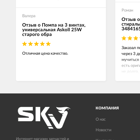
Роман
Валера
Отзыв о
стираль
Отзыв о Помпа на 3 винтах,
348416
универсальная Askoll 25W
старого обра
Заказал п
Отличная цена качество.
через 3 д
мучиться 
есть ориг
не долго,
сейчас вс
КОМПАНИЯ
О нас
Новости
Интернет-магазин запчастей и