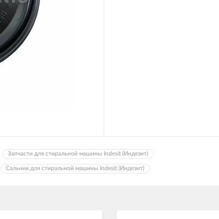
Запчасти для стиральной машины Indesit (Индезит)
Сальник для стиральной машины Indesit (Индезит)