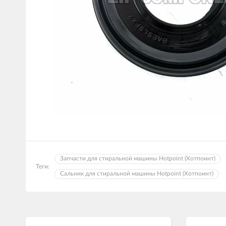
Запчасти для стиральной машины Hotpoint (Хотпоинт)
Теги:
Сальник для стиральной машины Hotpoint (Хотпоинт)