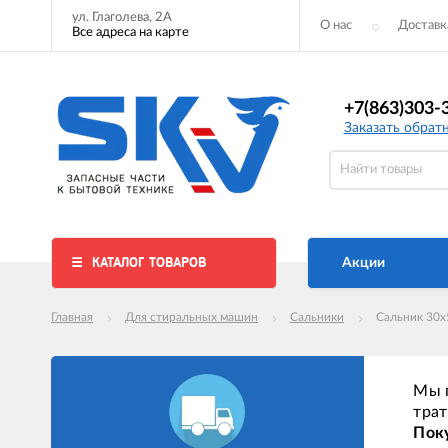
ул. Глаголева, 2А
О нас
Доставк
Все адреса на карте
+7(863)303-
Заказать обрат
КАТАЛОГ ТОВАРОВ
Акции
Главная
Для стиральных машин
Сальники
Сальник 30x5
Мы п
трат
Поку