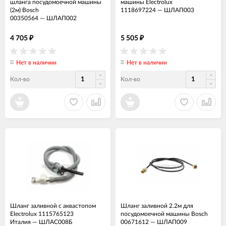
шланга посудомоечной машины
машины Electrolux
(2м) Bosch
1118697224
—
ШЛАП003
00350564
—
ШЛАП002
4 705
5 505
₽
₽
Нет в наличии
Нет в наличии
Кол-во
Кол-во
Шланг заливной с аквастопом
Шланг заливной 2.2м для
Electrolux 1115765123
посудомоечной машины Bosch
Италия
—
ШЛАС008Б
00671612
—
ШЛАП009