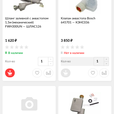
Шланг заливной с аквастопом
Клапан аквастопа Bosch
1,5м (механический)
645701
—
КЭНС036
FWH300UN
—
ШЛАС126
1 620
3 850
₽
₽
В наличии
Нет в наличии
Кол-во
Кол-во