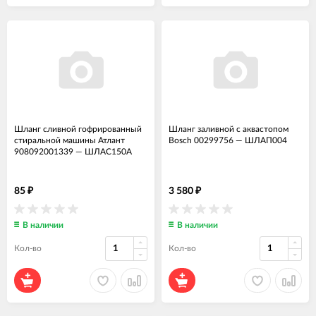
Шланг сливной гофрированный
Шланг заливной с аквастопом
стиральной машины Атлант
Bosch 00299756
—
ШЛАП004
908092001339
—
ШЛАС150А
85
3 580
₽
₽
В наличии
В наличии
Кол-во
Кол-во