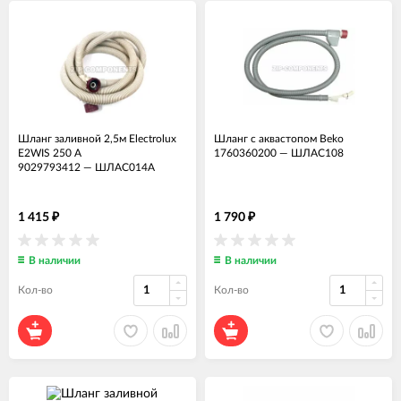
Шланг заливной 2,5м Electrolux
Шланг с аквастопом Beko
E2WIS 250 A
1760360200
—
ШЛАС108
9029793412
—
ШЛАС014А
1 415
1 790
₽
₽
В наличии
В наличии
Кол-во
Кол-во