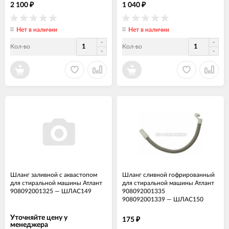
2 100
1 040
₽
₽
Нет в наличии
Нет в наличии
Кол-во
Кол-во
Шланг заливной с аквастопом
Шланг сливной гофрированный
для стиральной машины Атлант
для стиральной машины Атлант
908092001325
—
ШЛАС149
908092001335
908092001339
—
ШЛАС150
Уточняйте цену у
175
₽
менеджера