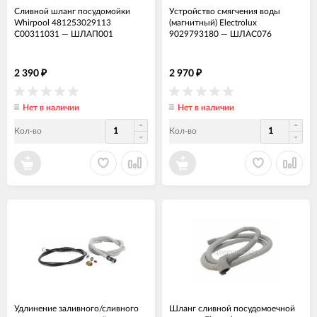
Сливной шланг посудомойки
Устройство смягчения воды
Whirpool 481253029113
(магнитный) Electrolux
C00311031
—
ШЛАП001
9029793180
—
ШЛАС076
2 390
2 970
₽
₽
Нет в наличии
Нет в наличии
Кол-во
Кол-во
Удлинение заливного/сливного
Шланг сливной посудомоечной