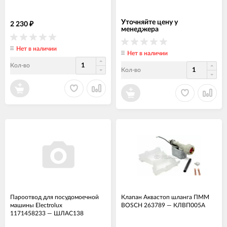
Уточняйте цену у
2 230
₽
менеджера
Нет в наличии
Нет в наличии
Кол-во
Кол-во
Пароотвод для посудомоечной
Клапан Аквастоп шланга ПММ
машины Electrolux
BOSCH 263789
—
КЛВП005А
1171458233
—
ШЛАС138