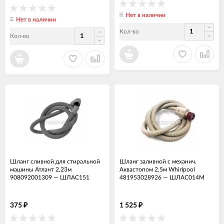
Нет в наличии
Нет в наличии
Кол-во
Кол-во
Шланг сливной для стиральной
Шланг заливной с механич.
машины Атлант 2,23м
Аквастопом 2,5м Whirlpool
908092001309
—
ШЛАС151
481953028926
—
ШЛАС014М
375
1 525
₽
₽