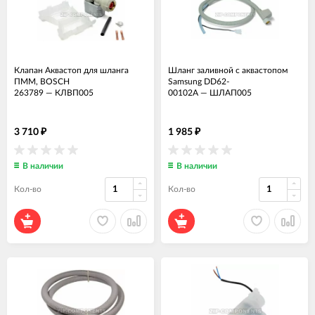
Клапан Аквастоп для шланга
Шланг заливной с аквастопом
ПММ, BOSCH
Samsung DD62-
263789
—
КЛВП005
00102A
—
ШЛАП005
3 710
1 985
₽
₽
В наличии
В наличии
Кол-во
Кол-во