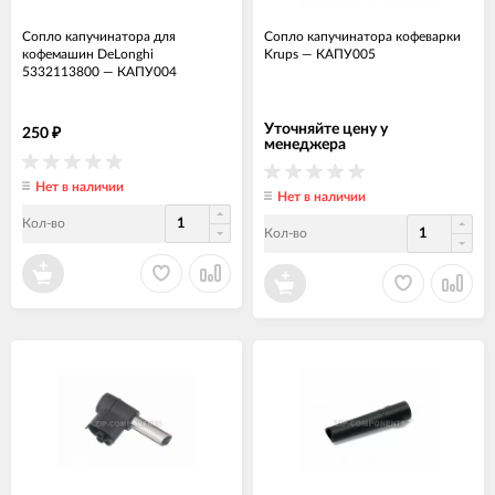
Сопло капучинатора для
Сопло капучинатора кофеварки
кофемашин DeLonghi
Krups
—
КАПУ005
5332113800
—
КАПУ004
Уточняйте цену у
250
₽
менеджера
Нет в наличии
Нет в наличии
Кол-во
Кол-во