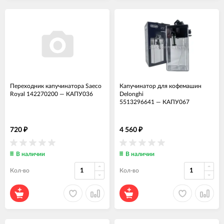
Переходник капучинатора Saeco
Капучинатор для кофемашин
Royal 142270200
—
КАПУ036
Delonghi
5513296641
—
КАПУ067
720
4 560
₽
₽
В наличии
В наличии
Кол-во
Кол-во