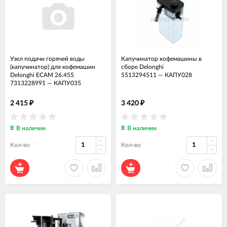
Узел подачи горячей воды
Капучинатор кофемашины в
(капучинатор) для кофемашин
сборе Delonghi
Delonghi ECAM 26.455
5513294511
—
КАПУ028
7313228991
—
КАПУ035
2 415
3 420
₽
₽
В наличии
В наличии
Кол-во
Кол-во