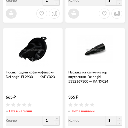
Кол-во
Кол-во
Носик подачи кофе кофеварки
Насадка на капучинатор
DeLonghi FL29301
—
КАПУ023
внутренняя Delonghi
5332169300
—
КАПУ024
665
355
₽
₽
Нет в наличии
Нет в наличии
Кол-во
Кол-во