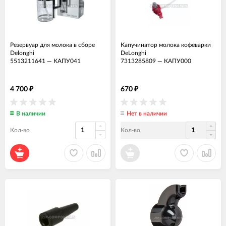
Резервуар для молока в сборе
Капучинатор молока кофеварки
Delonghi
DeLonghi
5513211641
—
КАПУ041
7313285809
—
КАПУ000
4 700
670
₽
₽
В наличии
Нет в наличии
Кол-во
Кол-во