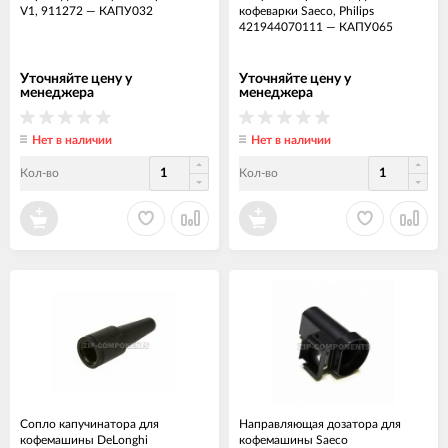
V1, 911272
—
КАПУ032
кофеварки Saeco, Philips
421944070111
—
КАПУ065
Уточняйте цену у
Уточняйте цену у
менеджера
менеджера
Нет в наличии
Нет в наличии
Кол-во
Кол-во
Сопло капучинатора для
Направляющая дозатора для
кофемашины DeLonghi
кофемашины Saeco