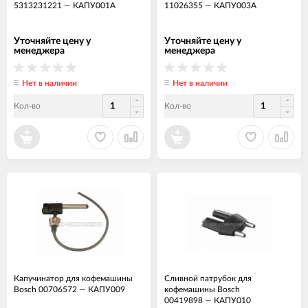
5313231221
—
КАПУ001А
11026355
—
КАПУ003А
Уточняйте цену у
Уточняйте цену у
менеджера
менеджера
Нет в наличии
Нет в наличии
Кол-во
Кол-во
Капучинатор для кофемашины
Сливной патрубок для
Bosch 00706572
—
КАПУ009
кофемашины Bosch
00419898
—
КАПУ010