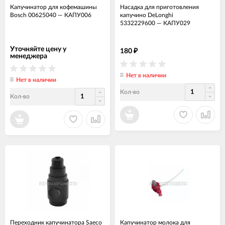
Капучинатор для кофемашины
Насадка для приготовления
Bosch 00625040
—
КАПУ006
капучино DeLonghi
5332229600
—
КАПУ029
Уточняйте цену у
180
₽
менеджера
Нет в наличии
Нет в наличии
Кол-во
Кол-во
Переходник капучинатора Saeco
Капучинатор молока для