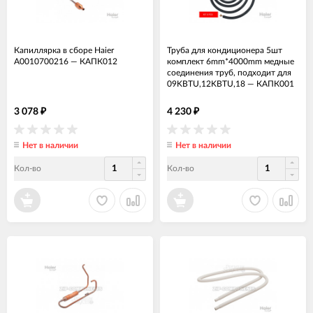
Капиллярка в сборе Haier
Труба для кондиционера 5шт
A0010700216
—
КАПК012
комплект 6mm*4000mm медные
соединения труб, подходит для
09KBTU,12KBTU,18
—
КАПК001
3 078
4 230
₽
₽
Нет в наличии
Нет в наличии
Кол-во
Кол-во