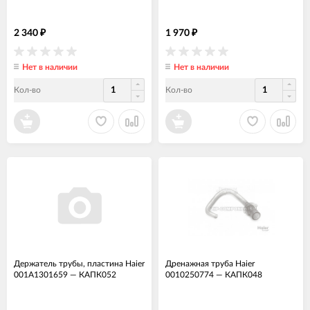
2 340
1 970
₽
₽
Нет в наличии
Нет в наличии
Кол-во
Кол-во
Держатель трубы, пластина Haier
Дренажная труба Haier
001A1301659
—
КАПК052
0010250774
—
КАПК048