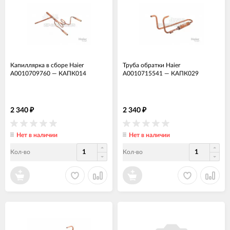
Капиллярка в сборе Haier
Труба обратки Haier
A0010709760
—
КАПК014
A0010715541
—
КАПК029
2 340
2 340
₽
₽
Нет в наличии
Нет в наличии
Кол-во
Кол-во