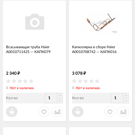
Всасывающая труба Haier
Капиллярка в сборе Haier
A0010711425
—
КАПК079
A0010708742
—
КАПК016
2 340
3 078
₽
₽
Нет в наличии
Нет в наличии
Кол-во
Кол-во