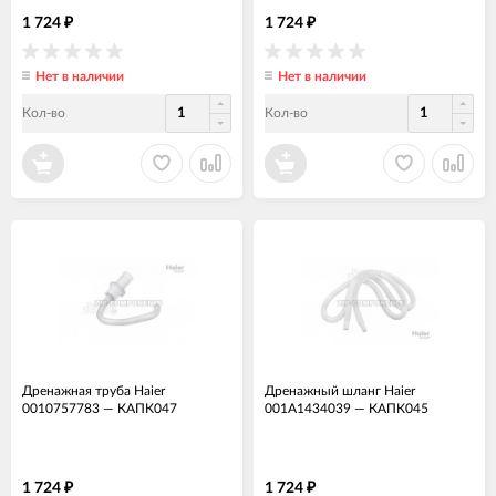
1 724
1 724
₽
₽
Нет в наличии
Нет в наличии
Кол-во
Кол-во
Дренажная труба Haier
Дренажный шланг Haier
0010757783
—
КАПК047
001A1434039
—
КАПК045
1 724
1 724
₽
₽