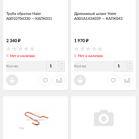
Труба обратки Haier
Дренажный шланг Haier
A0010704330
—
КАПК031
A001A1434039
—
КАПК043
2 340
1 970
₽
₽
Нет в наличии
Нет в наличии
Кол-во
Кол-во