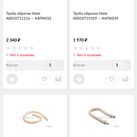
Труба обратки Haier
Труба обратки Haier
A0010711216
—
КАПК032
A0010719329
—
КАПК039
2 340
1 970
₽
₽
Нет в наличии
Нет в наличии
Кол-во
Кол-во