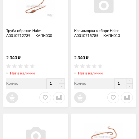
Труба обратки Haier
Капиллярка в сборе Haier
A0010712739
—
КАПК030
A0010715785
—
КАПК013
2 340
2 340
₽
₽
Нет в наличии
Нет в наличии
Кол-во
Кол-во