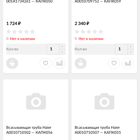
001A1734261
—
КАПК050
A0010709752
—
КАПК059
1 724
2 340
₽
₽
Нет в наличии
Нет в наличии
Кол-во
Кол-во
Всасывающая труба Haier
Всасывающая труба Haier
A0010710502
—
КАПК056
A0010710507
—
КАПК055