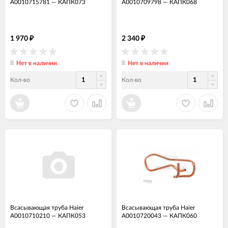
A0010715781
—
КАПК073
A0010709798
—
КАПК068
1 970
2 340
₽
₽
Нет в наличии
Нет в наличии
Кол-во
Кол-во
Всасывающая труба Haier
Всасывающая труба Haier
A0010710210
—
КАПК053
A0010720043
—
КАПК060