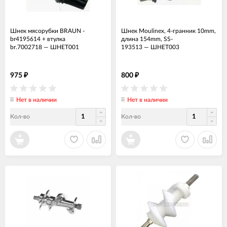
Шнек мясорубки BRAUN -
Шнек Moulinex, 4-гранник 10mm,
br4195614 + втулка
длина 154mm, SS-
br.7002718
—
ШНЕТ001
193513
—
ШНЕТ003
975
800
₽
₽
Нет в наличии
Нет в наличии
Кол-во
Кол-во