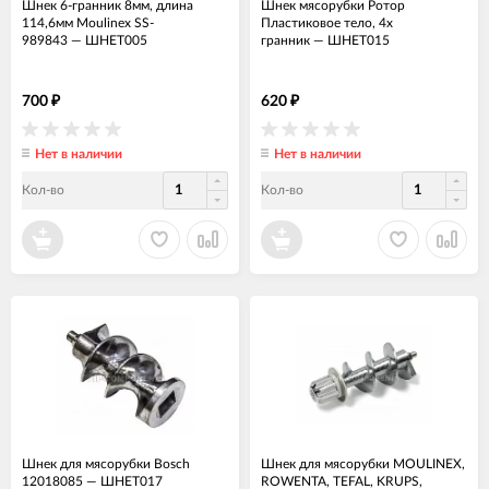
Шнек 6-гранник 8мм, длина
Шнек мясорубки Ротор
114,6мм Moulinex SS-
Пластиковое тело, 4х
989843
—
ШНЕТ005
гранник
—
ШНЕТ015
700
620
₽
₽
Нет в наличии
Нет в наличии
Кол-во
Кол-во
Шнек для мясорубки Bosch
Шнек для мясорубки MOULINEX,
12018085
—
ШНЕТ017
ROWENTA, TEFAL, KRUPS,