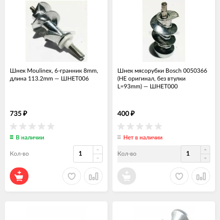
Шнек Moulinex, 6-гранник 8mm,
Шнек мясорубки Bosch 0050366
длина 113.2mm
—
ШНЕТ006
(НЕ оригинал, без втулки
L=93mm)
—
ШНЕТ000
735
400
₽
₽
В наличии
Нет в наличии
Кол-во
Кол-во