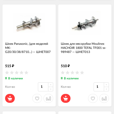
Шнек Panasonic, (для моделей
Шнек для мясорубки Moulinex
MK-
HACHOIR 1800 TEFAL TF001 ss-
G20/30/38/8710...)
—
ШНЕТ007
989487
—
ШНЕТ013
515
510
₽
₽
В наличии
В наличии
Кол-во
Кол-во