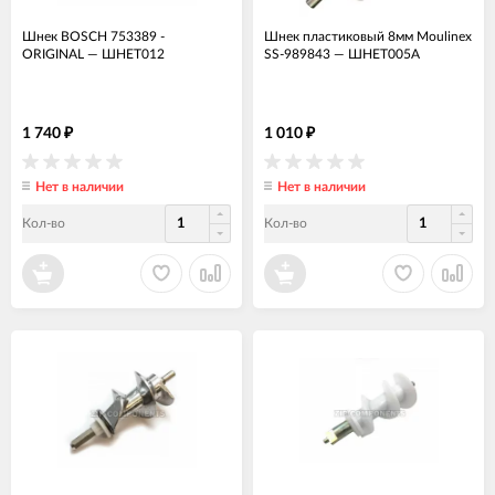
Шнек BOSCH 753389 -
Шнек пластиковый 8мм Moulinex
ORIGINAL
—
ШНЕТ012
SS-989843
—
ШНЕТ005А
1 740
1 010
₽
₽
Нет в наличии
Нет в наличии
Кол-во
Кол-во