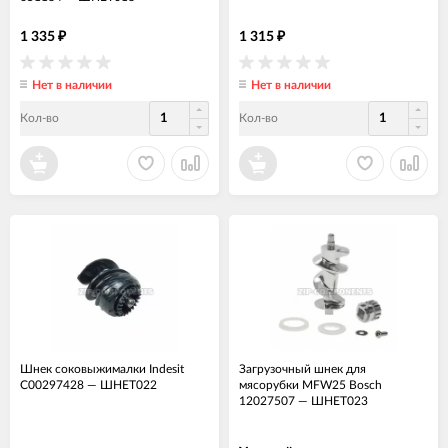
1 335
1 315
₽
₽
Нет в наличии
Нет в наличии
Кол-во
Кол-во
Шнек соковыжималки Indesit
Загрузочный шнек для
C00297428
—
ШНЕТ022
мясорубки MFW25 Bosch
12027507
—
ШНЕТ023