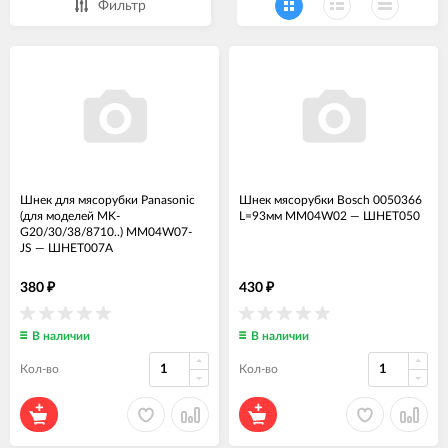
Фильтр
Шнек для мясорубки Panasonic
Шнек мясорубки Bosch 0050366
(для моделей MK-
L=93мм MM04W02
—
ШНЕТ050
G20/30/38/8710..) MM04W07-
JS
—
ШНЕТ007А
380
430
₽
₽
В наличии
В наличии
Кол-во
Кол-во