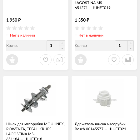
LAGOSTINA MS-
651271
—
ШНЕТ019
1 950
1 350
₽
₽
Нет в наличии
Нет в наличии
Кол-во
Кол-во
Шнек для мясорубки MOULINEX,
Держатель шнека мясорубки
ROWENTA, TEFAL, KRUPS,
Bosch 00145577
—
ШНЕТ021
LAGOSTINA MS-
651184
—
ШНЕТ018