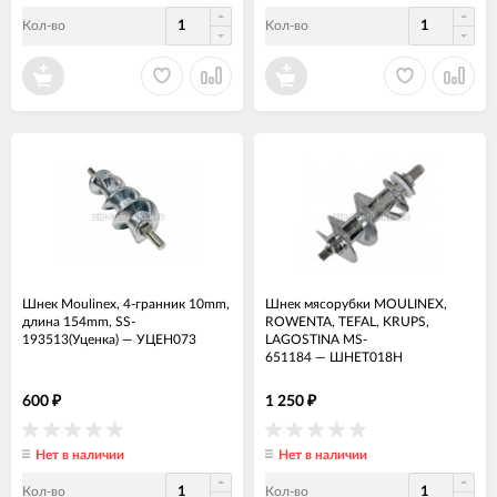
Кол-во
Кол-во
Шнек Moulinex, 4-гранник 10mm,
Шнек мясорубки MOULINEX,
длина 154mm, SS-
ROWENTA, TEFAL, KRUPS,
193513(Уценка)
—
УЦЕН073
LAGOSTINA MS-
651184
—
ШНЕТ018Н
600
1 250
₽
₽
Нет в наличии
Нет в наличии
Кол-во
Кол-во