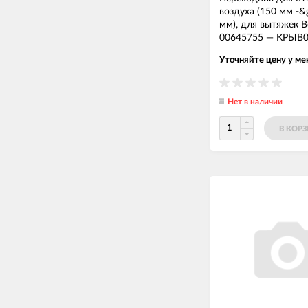
воздуха (150 мм -&
мм), для вытяжек B
00645755
—
КРЫВ0
Уточняйте цену у м
Нет в наличии
В КОР