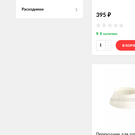
Расходники
395
₽
В наличии
В КОР
Переходник для от