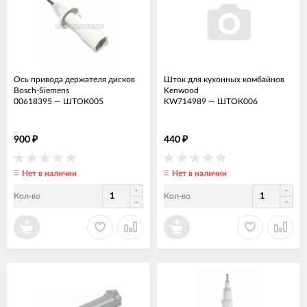
Ось привода держателя дисков
Шток для кухонных комбайнов
Bosch-Siemens
Kenwood
00618395
—
ШТОК005
KW714989
—
ШТОК006
900
440
₽
₽
Нет в наличии
Нет в наличии
Кол-во
Кол-во