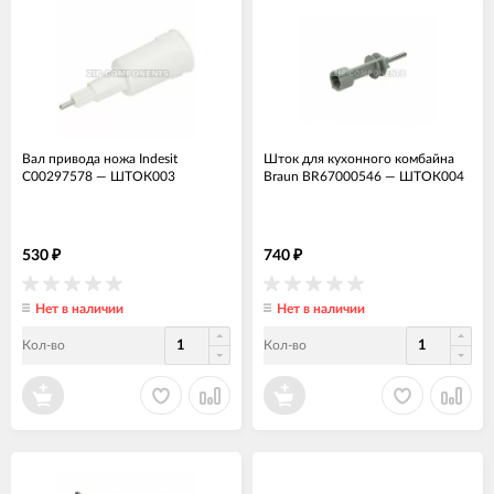
Вал привода ножа Indesit
Шток для кухонного комбайна
C00297578
—
ШТОК003
Braun BR67000546
—
ШТОК004
530
740
₽
₽
Нет в наличии
Нет в наличии
Кол-во
Кол-во