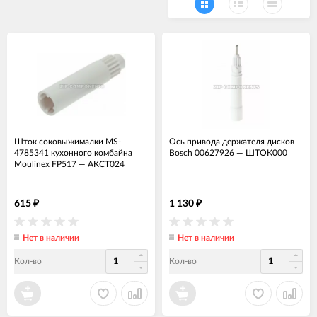
Шток соковыжималки MS-
Ось привода держателя дисков
4785341 кухонного комбайна
Bosch 00627926
—
ШТОК000
Moulinex FP517
—
АКСТ024
615
1 130
₽
₽
Нет в наличии
Нет в наличии
Кол-во
Кол-во