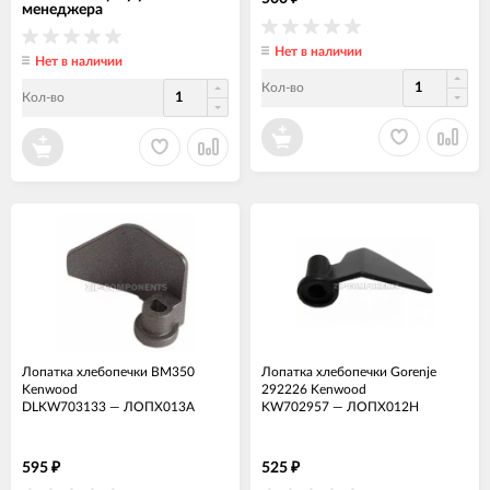
менеджера
Нет в наличии
Нет в наличии
Кол-во
Кол-во
Лопатка хлебопечки BM350
Лопатка хлебопечки Gorenje
Kenwood
292226 Kenwood
DLKW703133
—
ЛОПХ013А
KW702957
—
ЛОПХ012Н
595
525
₽
₽