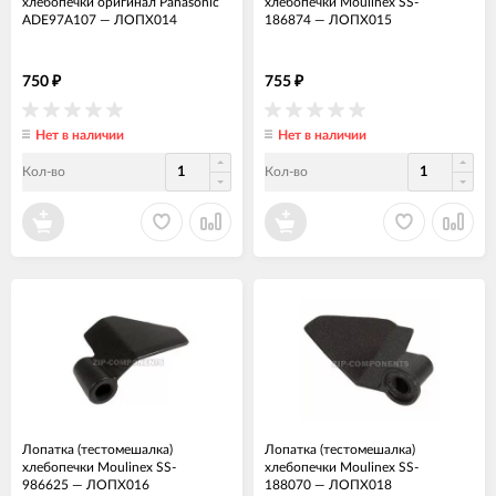
хлебопечки оригинал Panasonic
хлебопечки Moulinex SS-
ADE97A107
—
ЛОПХ014
186874
—
ЛОПХ015
750
755
₽
₽
Нет в наличии
Нет в наличии
Кол-во
Кол-во
Лопатка (тестомешалка)
Лопатка (тестомешалка)
хлебопечки Moulinex SS-
хлебопечки Moulinex SS-
986625
—
ЛОПХ016
188070
—
ЛОПХ018