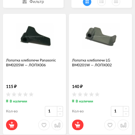
Фильтр
Лопатка хлебопечи Panasonic
Лопатка хлебопечи LG
BM0205W
—
ЛОПХ006
BM0201W
—
ЛОПХ002
115
140
₽
₽
В наличии
В наличии
Кол-во
Кол-во