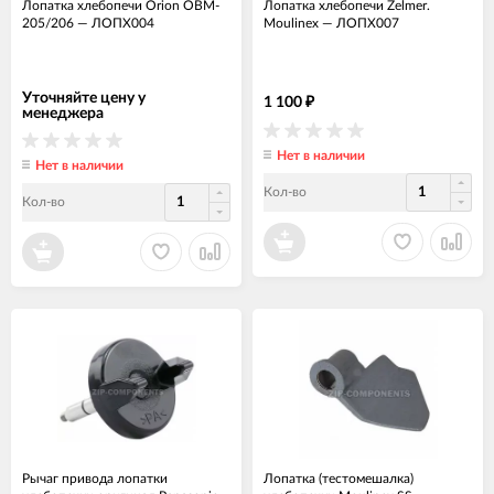
Лопатка хлебопечи Orion OBM-
Лопатка хлебопечи Zelmer.
205/206
—
ЛОПХ004
Moulinex
—
ЛОПХ007
Уточняйте цену у
1 100
₽
менеджера
Нет в наличии
Нет в наличии
Кол-во
Кол-во
Рычаг привода лопатки
Лопатка (тестомешалка)