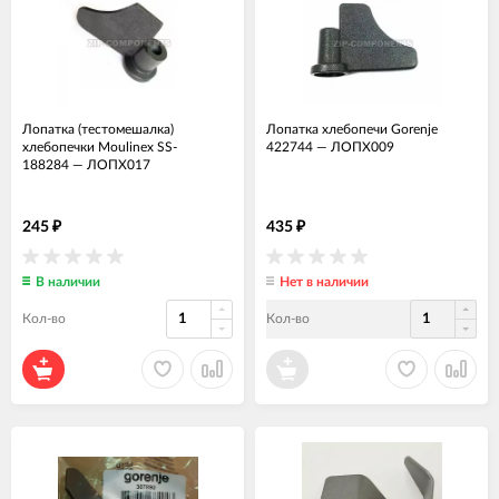
Лопатка (тестомешалка)
Лопатка хлебопечи Gorenje
хлебопечки Moulinex SS-
422744
—
ЛОПХ009
188284
—
ЛОПХ017
245
435
₽
₽
В наличии
Нет в наличии
Кол-во
Кол-во