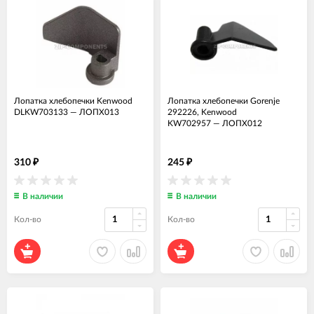
Лопатка хлебопечки Kenwood
Лопатка хлебопечки Gorenje
DLKW703133
—
ЛОПХ013
292226, Kenwood
KW702957
—
ЛОПХ012
310
245
₽
₽
В наличии
В наличии
Кол-во
Кол-во