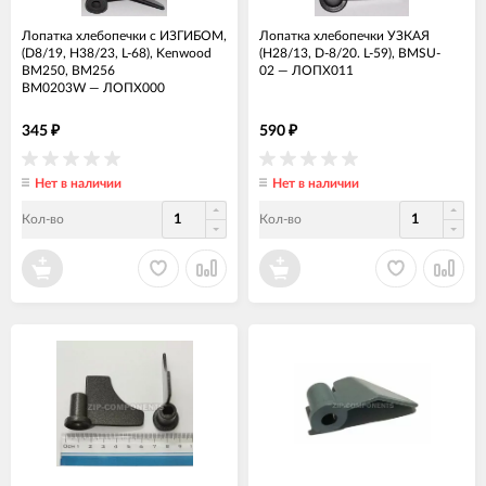
Лопатка хлебопечки с ИЗГИБОМ,
Лопатка хлебопечки УЗКАЯ
(D8/19, H38/23, L-68), Kenwood
(H28/13, D-8/20. L-59), BMSU-
BM250, BM256
02
—
ЛОПХ011
BM0203W
—
ЛОПХ000
345
590
₽
₽
Нет в наличии
Нет в наличии
Кол-во
Кол-во