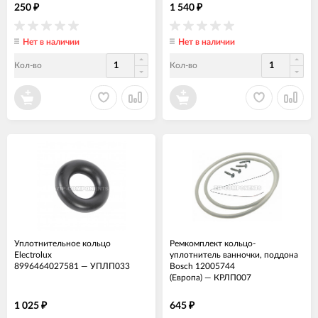
250
1 540
₽
₽
Нет в наличии
Нет в наличии
Кол-во
Кол-во
Уплотнительное кольцо
Ремкомплект кольцо-
Electrolux
уплотнитель ванночки, поддона
8996464027581
—
УПЛП033
Bosch 12005744
(Европа)
—
КРЛП007
1 025
645
₽
₽