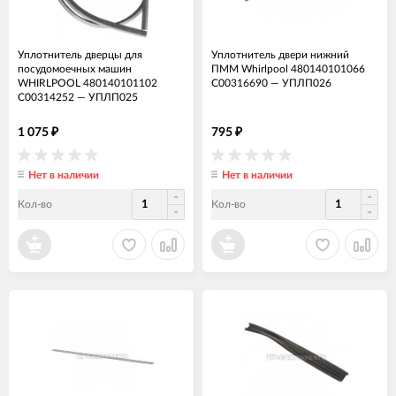
Уплотнитель дверцы для
Уплотнитель двери нижний
посудомоечных машин
ПММ Whirlpool 480140101066
WHIRLPOOL 480140101102
C00316690
—
УПЛП026
C00314252
—
УПЛП025
1 075
795
₽
₽
Нет в наличии
Нет в наличии
Кол-во
Кол-во