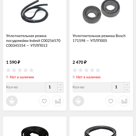
Уплотнительная резина
Уплотнительная резинка Bosch
посудомойки Indesit C00256570
171598
—
УПЛП005
C00345554
—
УПЛП013
1 590
2 470
₽
₽
Нет в наличии
Нет в наличии
Кол-во
Кол-во