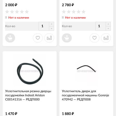
2 000
2 780
₽
₽
Нет в наличии
Нет в наличии
Кол-во
Кол-во
Уплотнительная резина дверцы
Уплотнитель двери для
посудомойки Indesit Ariston
посудомоечной машины Gorenje
C00141316
—
РЕДП000
470942
—
РЕДП008
1 470
1 880
₽
₽