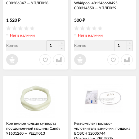
C00286347
—
УПЛП028
Whirlpool 481246668495,
C00314550
—
УПЛП029
1 520
500
₽
₽
Нет в наличии
Нет в наличии
Кол-во
Кол-во
Крепежное кольцо суппорта
Ремкомплект кольцо-
посудомоечной машины Candy
уплотнитель ванночки, поддона
91601260
—
РЕДП013
BOSCH 12005744
Оригинал
—
КРЛП006