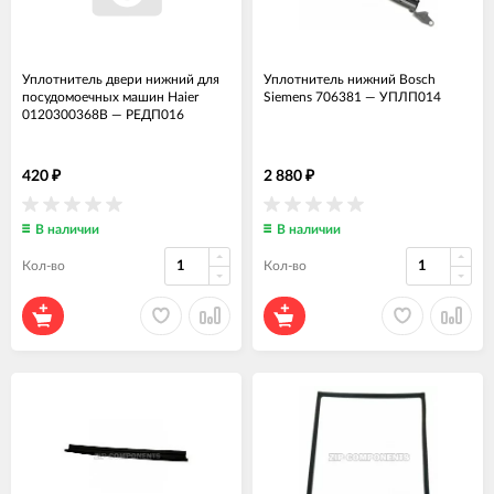
Уплотнитель двери нижний для
Уплотнитель нижний Bosch
посудомоечных машин Haier
Siemens 706381
—
УПЛП014
0120300368B
—
РЕДП016
420
2 880
₽
₽
В наличии
В наличии
Кол-во
Кол-во