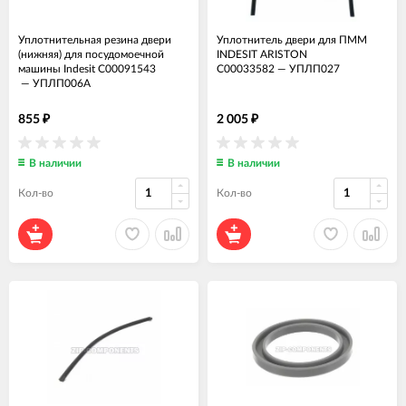
Уплотнительная резина двери
Уплотнитель двери для ПММ
(нижняя) для посудомоечной
INDESIT ARISTON
машины Indesit C00091543
C00033582
—
УПЛП027
—
УПЛП006А
855
2 005
₽
₽
В наличии
В наличии
Кол-во
Кол-во