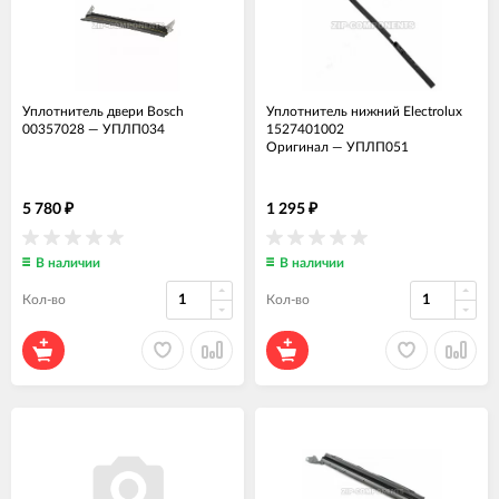
Уплотнитель двери Bosch
Уплотнитель нижний Electrolux
00357028
—
УПЛП034
1527401002
Оригинал
—
УПЛП051
5 780
1 295
₽
₽
В наличии
В наличии
Кол-во
Кол-во