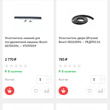
Уплотнитель нижний для
Уплотнитель двери (Италия)
посудомоечной машины Bosch
Bosch 00263096
—
РЕДП011А
00704396
—
УПЛП059
2 770
785
₽
₽
В наличии
В наличии
Кол-во
Кол-во