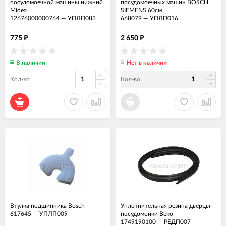
посудомоечной машины нижний
посудомоечных машин BOSCH,
Midea
SIEMENS 60см
12676000000764
—
УПЛП083
668079
—
УПЛП016
775
2 650
₽
₽
В наличии
Нет в наличии
Кол-во
Кол-во
Втулка подшипника Bosch
Уплотнительная резина дверцы
617645
—
УПЛП009
посудомойки Beko
1749190100
—
РЕДП007