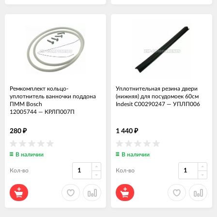
Ремкомплект кольцо-
Уплотнительная резина двери
уплотнитель ванночки поддона
(нижняя) для посудомоек 60см
ПММ Bosch
Indesit C00290247
—
УПЛП006
12005744
—
КРЛП007П
280
1 440
₽
₽
В наличии
В наличии
Кол-во
Кол-во