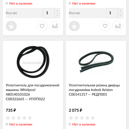
Нет в наличии
Нет в наличии
Кол-во
Кол-во
Уплотнитель для посудомоечной
Уплотнительная резина дверцы
машины Whirlpool
посудомойки Indesit Ariston
480140101026
C00141317
—
РЕДП001
C00322665
—
УПЛП022
735
2 075
₽
₽
Нет в наличии
Нет в наличии