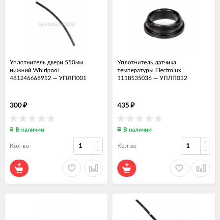
Уплотнитель двери 550мм
Уплотнитель датчика
нижний Whirlpool
температуры Electrolux
481246668912
—
УПЛП001
1118535036
—
УПЛП032
300
435
₽
₽
В наличии
В наличии
Кол-во
Кол-во