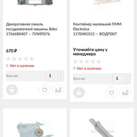
Декоративная панель
Контейнер маленький ПММ
посудомоечной машины Beko
Electrolux
1766680407
—
ПЛИП076
1170481012
—
ВОДП007
Уточняйте цену у
670
₽
менеджера
Нет в наличии
Нет в наличии
Кол-во
Кол-во