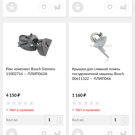
Рем. комплект Bosch Siemens
Крышка для сливной помпы
11002716
—
ПЛИП063А
посудомоечной машины Bosch
00611322
—
ПЛИП046
4 150
1 160
₽
₽
Нет в наличии
Нет в наличии
Кол-во
Кол-во