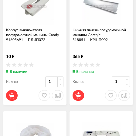
Корпус выключателя
Нижняя панель посудомоечной
посудомоечной машины Candy
машины Gorenje
91605691
—
ПЛИП072
518851
—
КРШП002
10
365
₽
₽
В наличии
В наличии
Кол-во
Кол-во