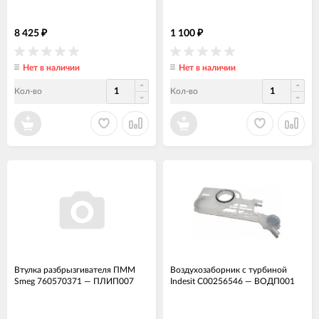
8 425
1 100
₽
₽
Нет в наличии
Нет в наличии
Кол-во
Кол-во
Втулка разбрызгивателя ПММ
Воздухозаборник с турбиной
Smeg 760570371
—
ПЛИП007
Indesit C00256546
—
ВОДП001