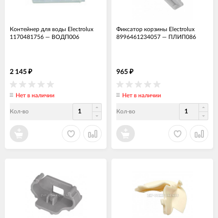
Контейнер для воды Electrolux
Фиксатор корзины Electrolux
1170481756
—
ВОДП006
8996461234057
—
ПЛИП086
2 145
965
₽
₽
Нет в наличии
Нет в наличии
Кол-во
Кол-во