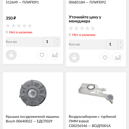
512649
—
ПЛИП091
00685184
—
ПЛИП092
Уточняйте цену у
350
₽
менеджера
Нет в наличии
Нет в наличии
Кол-во
Кол-во
Крышка посудомоечной машины
Воздухозаборник с турбиной
Bosch 00640022
—
ЕДСП029
ПММ Indesit
C00256546
—
ВОДП001А