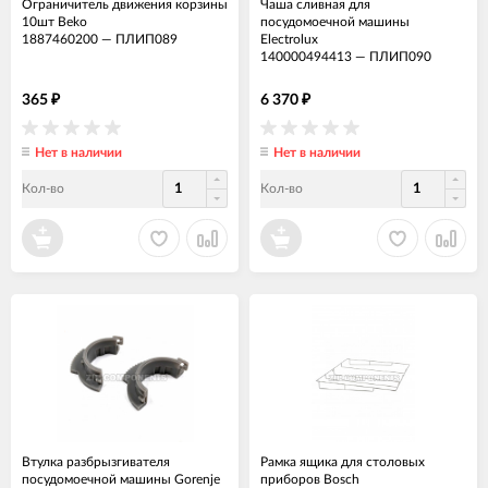
Ограничитель движения корзины
Чаша сливная для
10шт Beko
посудомоечной машины
1887460200
—
ПЛИП089
Electrolux
140000494413
—
ПЛИП090
365
6 370
₽
₽
Нет в наличии
Нет в наличии
Кол-во
Кол-во
Втулка разбрызгивателя
Рамка ящика для столовых
посудомоечной машины Gorenje
приборов Bosch