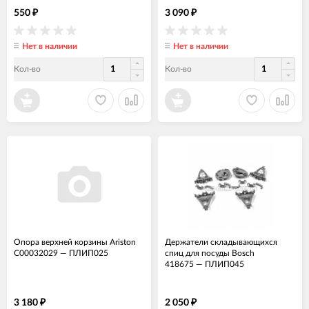
550
3 090
₽
₽
Нет в наличии
Нет в наличии
Кол-во
Кол-во
Опора верхней корзины Ariston
Держатели складывающихся
C00032029
—
ПЛИП025
спиц для посуды Bosch
418675
—
ПЛИП045
3 180
2 050
₽
₽