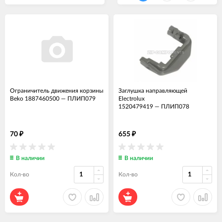
Ограничитель движения корзины
Заглушка направляющей
Beko 1887460500
—
ПЛИП079
Electrolux
1520479419
—
ПЛИП078
70
655
₽
₽
В наличии
В наличии
Кол-во
Кол-во