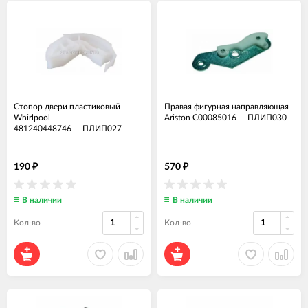
Стопор двери пластиковый
Правая фигурная направляющая
Whirlpool
Ariston C00085016
—
ПЛИП030
481240448746
—
ПЛИП027
190
570
₽
₽
В наличии
В наличии
Кол-во
Кол-во