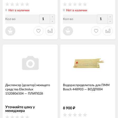
Нет в наличии
Нет в наличии
Кол-во
Кол-во
Диспенсер (дозатор) моющего
Водораспределитель для ПММ
средства Electrolux
Bosch 448903
—
ВОДП004
1520806504
—
ПЛИП028
Уточняйте цену у
8 900
₽
менеджера