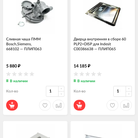
Сливная чаша ПММ
Дверца внутренняя в сборе 60
Bosch,Siemens,
PLP2+DISP для Indesit
668102
—
ПЛИП063
C00386638
—
ПЛИП065
5 880
14 185
₽
₽
В наличии
В наличии
Кол-во
Кол-во