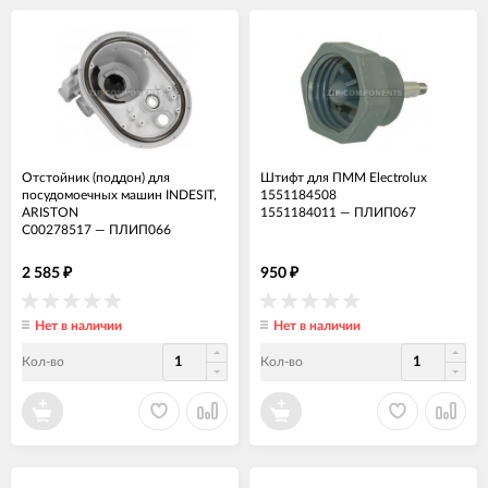
Отстойник (поддон) для
Штифт для ПММ Electrolux
посудомоечных машин INDESIT,
1551184508
ARISTON
1551184011
—
ПЛИП067
C00278517
—
ПЛИП066
2 585
950
₽
₽
Нет в наличии
Нет в наличии
Кол-во
Кол-во