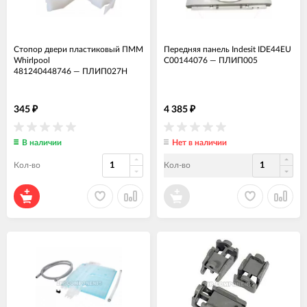
Стопор двери пластиковый ПММ
Передняя панель Indesit IDE44EU
Whirlpool
C00144076
—
ПЛИП005
481240448746
—
ПЛИП027Н
345
4 385
₽
₽
В наличии
Нет в наличии
Кол-во
Кол-во