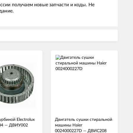
ссии получаем новые запчасти и коды. Не
дание.
рбиной Electrolux
Двигатель сушки стиральной
04
—
ДВИУ002
машины Haier
0024000227D
—
ДВИС208