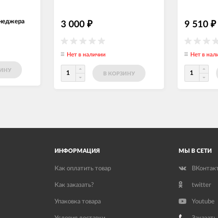
енеджера
3 000
9 510
₽
₽
Нет в наличии
Нет в нал
ЗИНУ
В КОРЗИНУ
ИНФОРМАЦИЯ
МЫ В СЕТИ
Как оплатить товар
ВКонтак
Как заказать?
twitter
Упаковка товара
Youtube