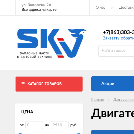
ул. Глаголева, 2А
О нас
Доставк
Все адреса на карте
+7(863)303-
Заказать обрат
КАТАЛОГ ТОВАРОВ
Акции
Главная
Для сушиль
Двигат
ЦЕНА
от
до
руб.