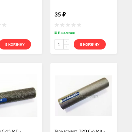
35
₽
и
В наличии
В КОРЗИНУ
В КОРЗИНУ
 С-15 МП -
Термасмарт ПРО С-6 МК -