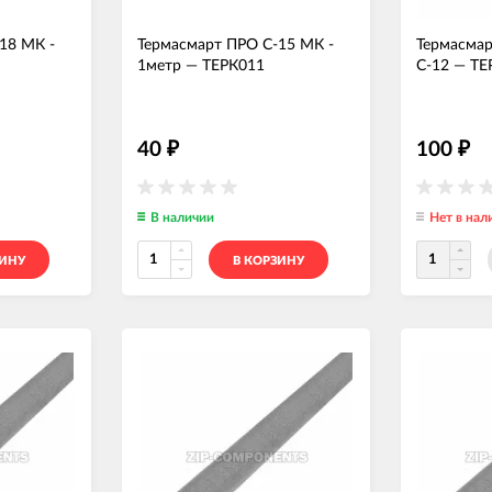
18 МК -
Термасмарт ПРО С-15 МК -
Термасмар
1метр
—
ТЕРК011
С-12
—
ТЕ
40
100
₽
₽
В наличии
Нет в нал
ЗИНУ
В КОРЗИНУ