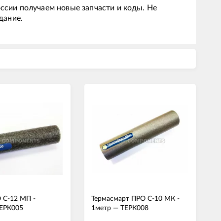
ссии получаем новые запчасти и коды. Не
дание.
 С-12 МП -
Термасмарт ПРО С-10 МК -
ЕРК005
1метр
—
ТЕРК008