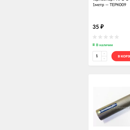
1метр
—
ТЕРК009
35
₽
В наличии
В КОР