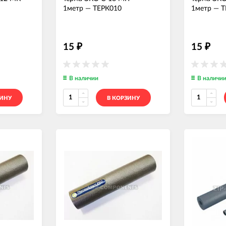
1метр
—
ТЕРК010
1метр
—
Т
15
15
₽
₽
В наличии
В наличи
ЗИНУ
В КОРЗИНУ