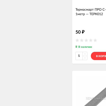
Термасмарт ПРО С-
1метр
—
ТЕРК012
50
₽
В наличии
В КОР