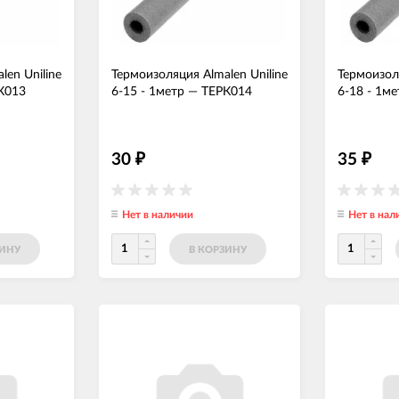
len Uniline
Термоизоляция Almalen Uniline
Термоизоля
К013
6-15 - 1метр
—
ТЕРК014
6-18 - 1ме
30
35
₽
₽
Нет в наличии
Нет в нал
ЗИНУ
В КОРЗИНУ