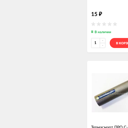
15
₽
В наличии
В КОР
Термасмарт ПРО С-