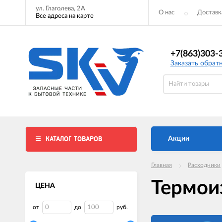
ул. Глаголева, 2А
О нас
Доставк
Все адреса на карте
+7(863)303-
Заказать обрат
КАТАЛОГ ТОВАРОВ
Акции
Главная
Расходники
Термои
ЦЕНА
от
до
руб.