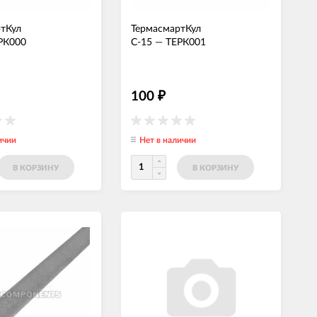
тКул
ТермасмартКул
РК000
С-15
—
ТЕРК001
100
₽
ичии
Нет в наличии
В КОРЗИНУ
В КОРЗИНУ