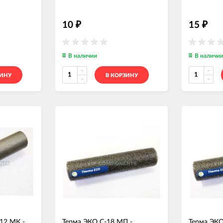
10
15
₽
₽
В наличии
В наличи
ЗИНУ
В КОРЗИНУ
12 МК -
Терма ЭКО С-18 МП -
Терма ЭКО