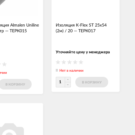
ция Almalen Uniline
Изоляция K-Flex ST 25x54
тр
—
ТЕРК015
(2м) / 20
—
ТЕРК017
Уточняйте цену у менеджера
Нет в наличии
ичии
В КОРЗИНУ
В КОРЗИНУ