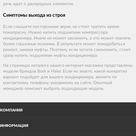
речь идет о двухрядных элементах.
Симптомы выхода из строя
Если слышите посторонние звуки, не стоит тратить время
понапрасну. Нужно купить подшипник компрессора
кондиционера. Иначе он может заклинить, а это может повлечь
более серьезные поломки. В результате может понадобиться
ремонт, замена муфты. Поэтому, если хотите сэкономить, стоит
сразу купить подшипник муфты кондиционера.
На страницах каталога нашего интернет-магазина представлены
модели брендов Bork и Haier. Если не знаете, какой конкретно
вариант подойдет для вашего кондиционера, звоните по
контактному телефону, указанному на сайте. Опытный
менеджер поможет выбрать подходящую модель.
КОМПАНИЯ
ИНФОРМАЦИЯ