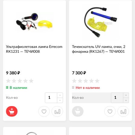
Ультрафиолетовая лампа Errecom
Течеискатель UV-лампа, очки, 2
RK1231
—
ТЕЧИ008
фонарика (RK1267)
—
ТЕЧИ001
9 380
7 300
₽
₽
В наличии
Нет в наличии
Кол-во
Кол-во