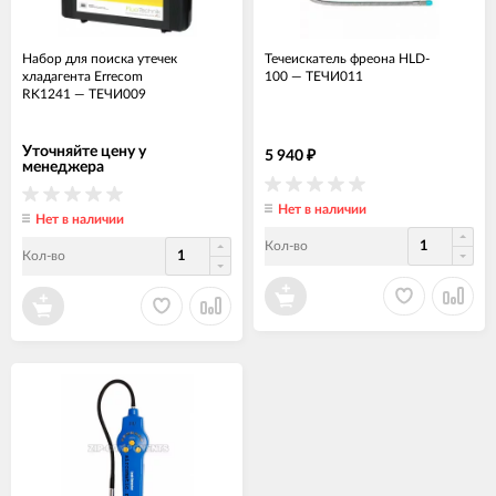
Набор для поиска утечек
Течеискатель фреона HLD-
хладагента Errecom
100
—
ТЕЧИ011
RK1241
—
ТЕЧИ009
Уточняйте цену у
5 940
₽
менеджера
Нет в наличии
Нет в наличии
Кол-во
Кол-во