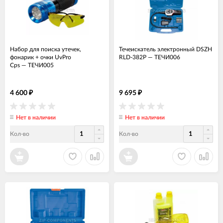
Набор для поиска утечек,
Течеискатель электронный DSZH
фонарик + очки UvPro
RLD-382P
—
ТЕЧИ006
Cps
—
ТЕЧИ005
4 600
9 695
₽
₽
Нет в наличии
Нет в наличии
Кол-во
Кол-во