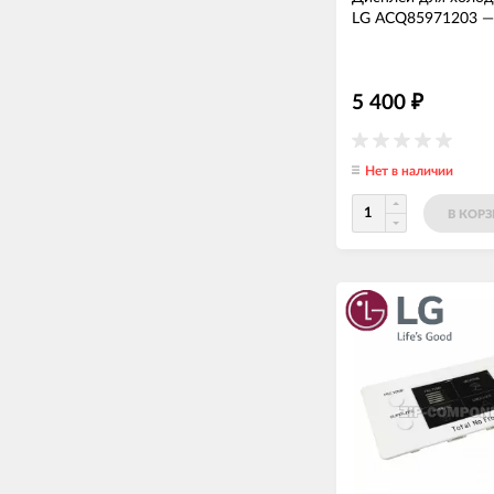
LG ACQ85971203
5 400
₽
Нет в наличии
В КОР