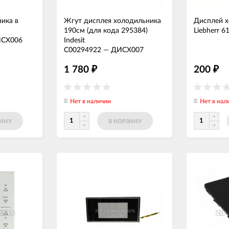
ика в
Жгут дисплея холодильника
Дисплей 
190см (для кода 295384)
Liebherr 6
СХ006
Indesit
C00294922
—
ДИСХ007
1 780
200
₽
₽
Нет в наличии
Нет в нал
ЗИНУ
В КОРЗИНУ