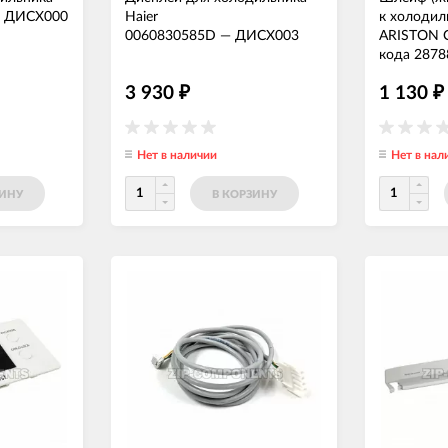
—
ДИСХ000
Haier
к холодил
0060830585D
—
ДИСХ003
ARISTON 
кода 2878
3 930
1 130
₽
₽
Нет в наличии
Нет в нал
ЗИНУ
В КОРЗИНУ