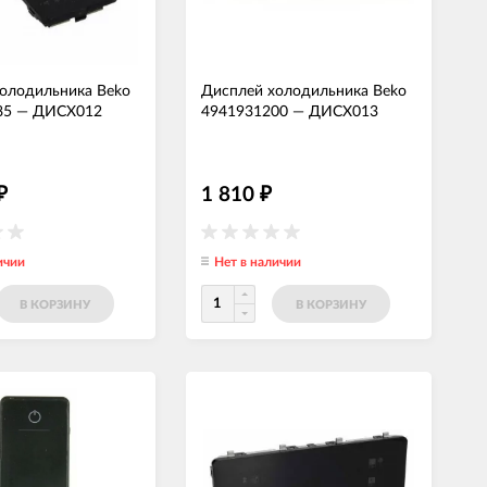
олодильника Beko
Дисплей холодильника Beko
85
—
ДИСХ012
4941931200
—
ДИСХ013
1 810
₽
₽
ичии
Нет в наличии
В КОРЗИНУ
В КОРЗИНУ