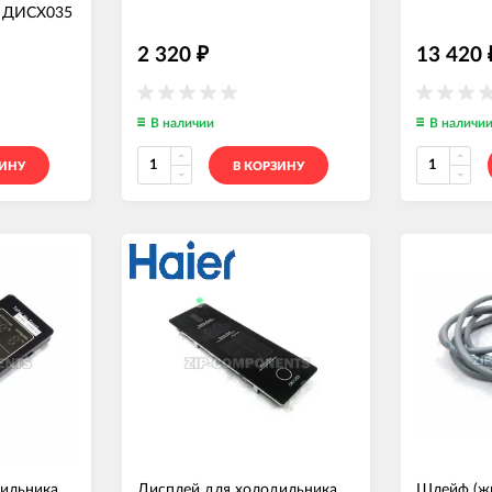
—
ДИСХ035
2 320
13 420
₽
В наличии
В наличи
ЗИНУ
В КОРЗИНУ
ильника
Дисплей для холодильника
Шлейф (жг