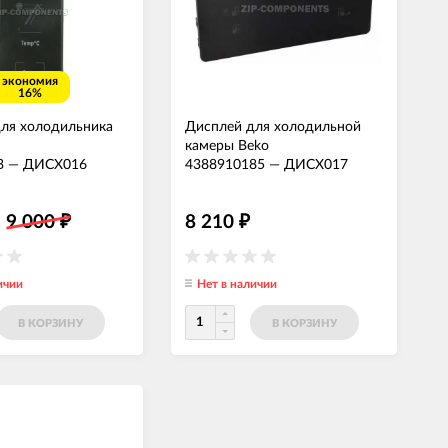
экономия
16%
ля холодильника
Дисплей для холодильной
камеры Beko
3
—
ДИСХ016
4388910185
—
ДИСХ017
9 000
8 210
₽
₽
ичии
Нет в наличии
В КОРЗИНУ
В КОРЗИНУ