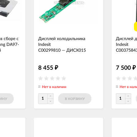
в сборе с
Дисплей холодильника
Дисплей д
ung DA97-
Indesit
Indesit
4
C00299810
—
ДИСХ015
C0037584
8 455
7 500
₽
₽
Нет в наличии
Нет в нал
ЗИНУ
В КОРЗИНУ