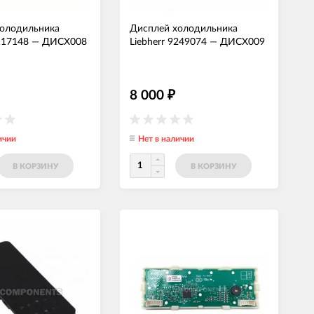
холодильника
Дисплей холодильника
117148
—
ДИСХ008
Liebherr 9249074
—
ДИСХ009
8 000
₽
ичии
Нет в наличии
В КОРЗИНУ
В КОРЗИНУ