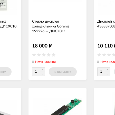
ника
Стекло дисплея
Дисплей х
ДИСХ010
холодильника Gorenje
43883703
192226
—
ДИСХ011
18 000
10 110
₽
Нет в наличии
Нет в нал
ЗИНУ
В КОРЗИНУ