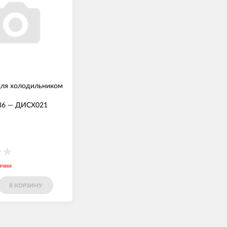
для холодильником
36
—
ДИСХ021
ичии
В КОРЗИНУ