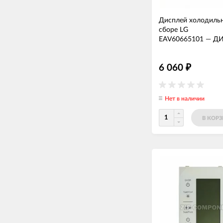
Дисплей холодильн
сборе LG
EAV60665101
—
ДИ
6 060
₽
Нет в наличии
В КОР