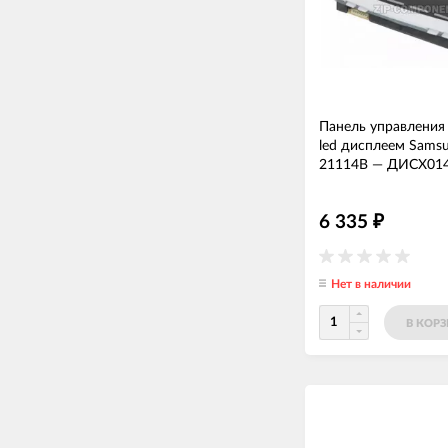
Панель управления 
led дисплеем Sams
21114B
—
ДИСХ01
6 335
₽
Нет в наличии
В КОР