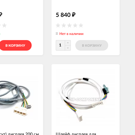
5 840
₽
₽
и
Нет в наличии
В КОРЗИНУ
В КОРЗИНУ
ут) дисплея 200 см
Шлейф дисплея для