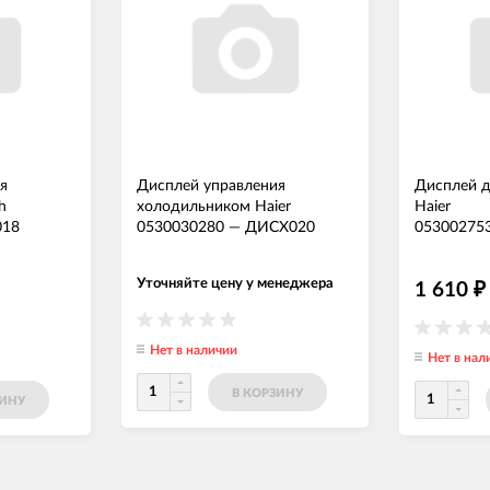
я
Дисплей управления
Дисплей 
h
холодильником Haier
Haier
18
0530030280
—
ДИСХ020
05300275
Уточняйте цену у менеджера
1 610
₽
Нет в наличии
Нет в нал
В КОРЗИНУ
ЗИНУ