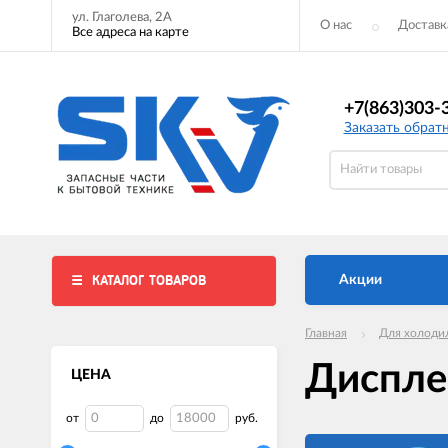
ул. Глаголева, 2А
О нас
Доставк
Все адреса на карте
+7(863)303-
Заказать обрат
КАТАЛОГ ТОВАРОВ
Акции
Главная
Для холоди
Диспле
ЦЕНА
от
до
руб.