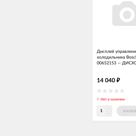
Дисплей управлени
холодильника Bosc
00652153
—
ДИСХ0
14 040
₽
Нет в наличии
В КОР