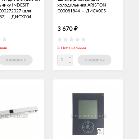
ьнику INDESIT
холодильника ARISTON
C00272027 (для
C00081844
—
ДИСХ005
82)
—
ДИСХ004
3 670
₽
ичии
Нет в наличии
В КОРЗИНУ
В КОРЗИНУ