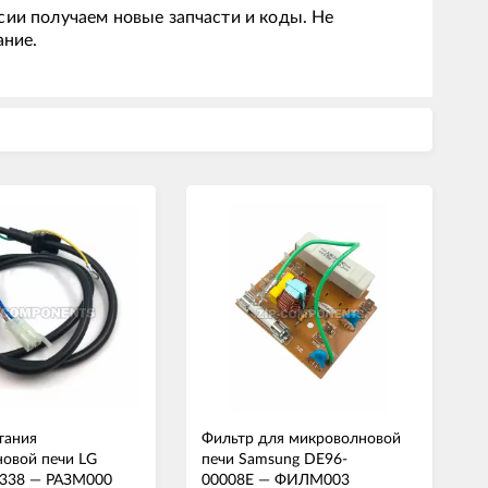
сии получаем новые запчасти и коды. Не
ание.
тания
Фильтр для микроволновой
овой печи LG
печи Samsung DE96-
338
—
РАЗМ000
00008E
—
ФИЛМ003