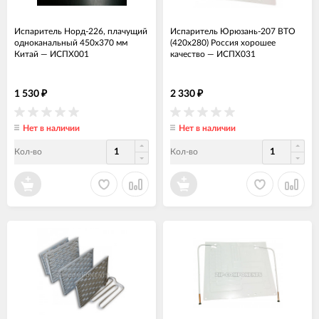
Испаритель Норд-226, плачущий
Испаритель Юрюзань-207 ВТО
одноканальный 450x370 мм
(420х280) Россия хорошее
Китай
—
ИСПХ001
качество
—
ИСПХ031
1 530
2 330
₽
₽
Нет в наличии
Нет в наличии
Кол-во
Кол-во