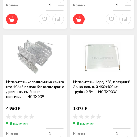
Кол-во
Кол-во
Испаритель холодильника свияга
Испаритель Норд-226, плачущий
нто 106 (5 полок) без капилярки с
2-х канальный 450x400 мм
докипателем Россия
трубка 0.5м
—
ИСПХ003А
оригинал
—
ИСПХ039
4 950
1 075
₽
₽
В наличии
В наличии
Кол-во
Кол-во