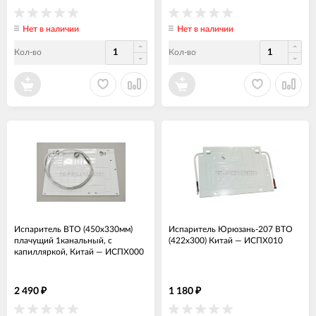
Нет в наличии
Нет в наличии
Кол-во
Кол-во
Испаритель ВТО (450x330мм)
Испаритель Юрюзань-207 ВТО
плачущий 1канальный, с
(422х300) Китай
—
ИСПХ010
капилляркой, Китай
—
ИСПХ000
2 490
1 180
₽
₽