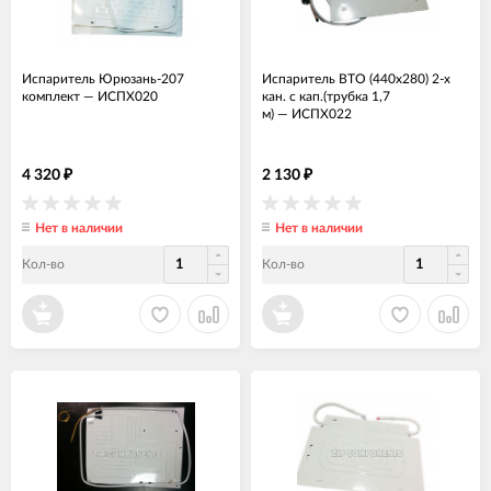
Испаритель Юрюзань-207
Испаритель ВТО (440х280) 2-х
комплект
—
ИСПХ020
кан. с кап.(трубка 1,7
м)
—
ИСПХ022
4 320
2 130
₽
₽
Нет в наличии
Нет в наличии
Кол-во
Кол-во