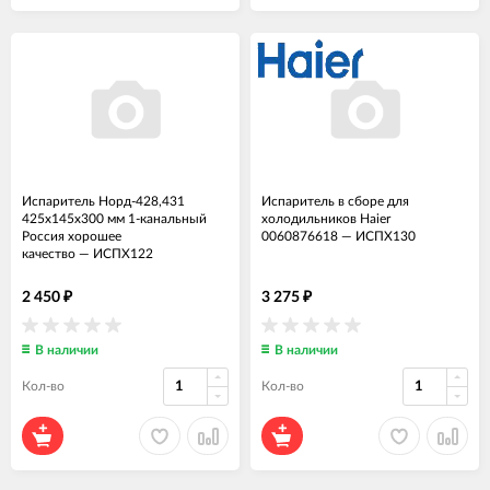
Испаритель Норд-428,431
Испаритель в сборе для
425x145x300 мм 1-канальный
холодильников Haier
Россия хорошее
0060876618
—
ИСПХ130
качество
—
ИСПХ122
2 450
3 275
₽
₽
В наличии
В наличии
Кол-во
Кол-во