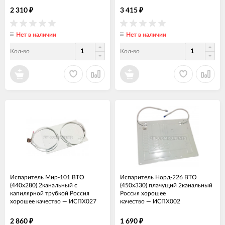
2 310
3 415
₽
₽
Нет в наличии
Нет в наличии
Кол-во
Кол-во
Испаритель Мир-101 ВТО
Испаритель Норд-226 ВТО
(440х280) 2канальный с
(450x330) плачущий 2канальный
капилярной трубкой Россия
Россия хорошее
хорошее качество
—
ИСПХ027
качество
—
ИСПХ002
2 860
1 690
₽
₽