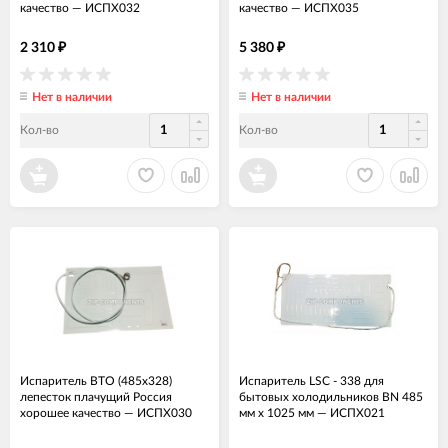
качество
—
ИСПХ032
качество
—
ИСПХ035
2 310
5 380
₽
₽
Нет в наличии
Нет в наличии
Кол-во
Кол-во
Испаритель ВТО (485х328)
Испаритель LSC - 338 для
лепесток плачущий Россия
бытовых холодильников BN 485
хорошее качество
—
ИСПХ030
мм х 1025 мм
—
ИСПХ021