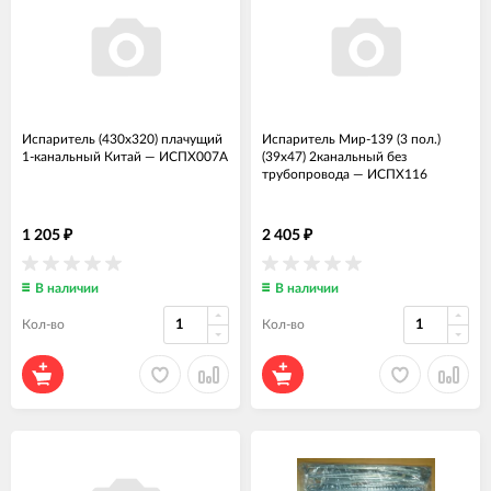
Испаритель (430x320) плачущий
Испаритель Мир-139 (3 пол.)
1-канальный Китай
—
ИСПХ007А
(39х47) 2канальный без
трубопровода
—
ИСПХ116
1 205
2 405
₽
₽
В наличии
В наличии
Кол-во
Кол-во