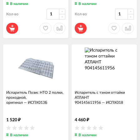
В наличии
В наличии
Кол-во
Кол-во
Испаритель Позис НТО 2 полки,
Испаритель с тэном оттайки
проходной,
АТЛАНТ
оригинал
—
ИСПХ013Б
904145611956
—
ИСПХ018
1 520
4 460
₽
₽
В наличии
В наличии