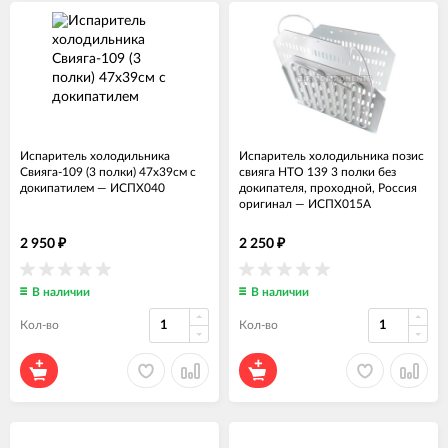
Испаритель холодильника
Испаритель холодильника позис
Свияга-109 (3 полки) 47x39см с
свияга НТО 139 3 полки без
докипатилем
—
ИСПХ040
докипателя, проходной, Россия
оригинал
—
ИСПХ015А
2 950
2 250
₽
₽
В наличии
В наличии
Кол-во
Кол-во