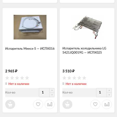
Испаритель холодильника LG
Испаритель Минск-5
—
ИСПХ016
5421JQ0019G
—
ИСПХ025
2 965
3 510
₽
₽
Нет в наличии
Нет в наличии
Кол-во
Кол-во