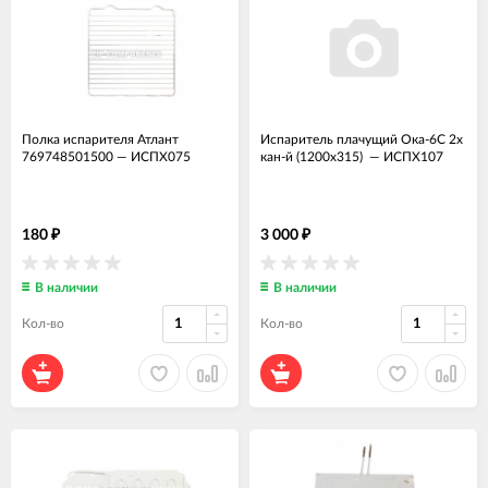
Полка испарителя Атлант
Испаритель плачущий Ока-6С 2х
769748501500
—
ИСПХ075
кан-й (1200х315)
—
ИСПХ107
180
3 000
₽
₽
В наличии
В наличии
Кол-во
Кол-во