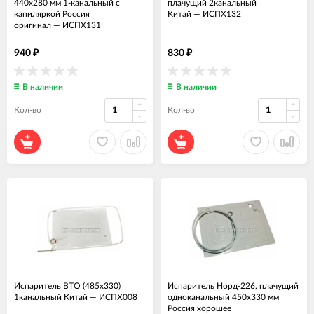
440x280 мм 1-канальный с
плачущий 2канальный
капиляркой Россия
Китай
—
ИСПХ132
оригинал
—
ИСПХ131
940
830
₽
₽
В наличии
В наличии
Кол-во
Кол-во
Испаритель ВТО (485x330)
Испаритель Норд-226, плачущий
1канальный Китай
—
ИСПХ008
одноканальный 450x330 мм
Россия хорошее