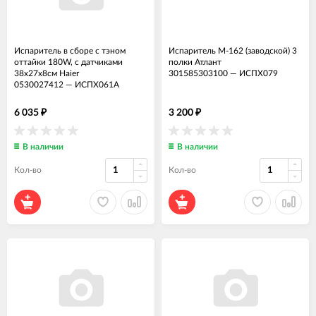
Испаритель в сборе с тэном
Испаритель М-162 (заводской) 3
оттайки 180W, c датчиками
полки Атлант
38x27x8см Haier
301585303100
—
ИСПХ079
0530027412
—
ИСПХ061А
6 035
3 200
₽
₽
В наличии
В наличии
Кол-во
Кол-во