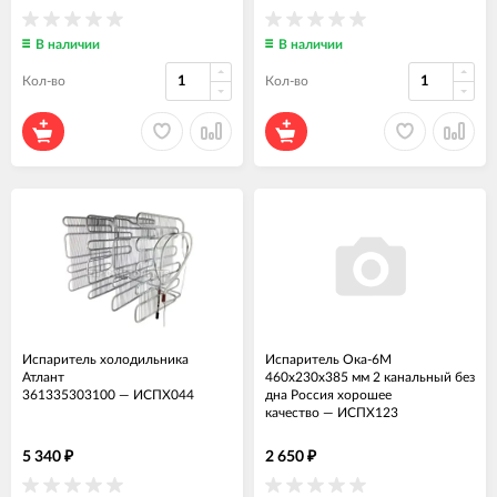
В наличии
В наличии
Кол-во
Кол-во
Испаритель холодильника
Испаритель Ока-6М
Атлант
460x230x385 мм 2 канальный без
361335303100
—
ИСПХ044
дна Россия хорошее
качество
—
ИСПХ123
5 340
2 650
₽
₽