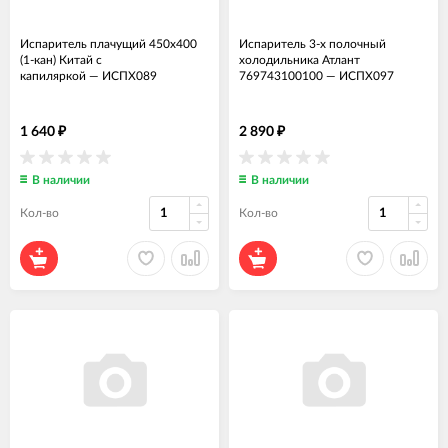
Испаритель плачущий 450x400
Испаритель 3-х полочный
(1-кан) Китай с
холодильника Атлант
капиляркой
—
ИСПХ089
769743100100
—
ИСПХ097
1 640
2 890
₽
₽
В наличии
В наличии
Кол-во
Кол-во