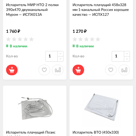
Испаритель МИР НТО 2 полки
Испаритель плачущий 458x328
390х470 двухканальный
мм 1-канальный Россия хорошее
Муром
—
ИСПХ013А
качество
—
ИСПХ127
1 760
1 270
₽
₽
В наличии
В наличии
Кол-во
Кол-во
Испаритель плачущий Позис
Испаритель ВТО (450x330)