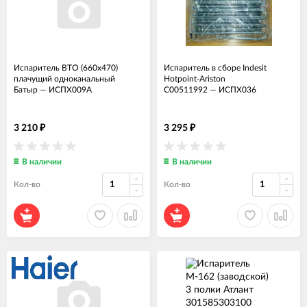
Испаритель ВТО (660x470)
Испаритель в сборе Indesit
плачущий одноканальный
Hotpoint-Ariston
Батыр
—
ИСПХ009А
C00511992
—
ИСПХ036
3 210
3 295
₽
₽
В наличии
В наличии
Кол-во
Кол-во