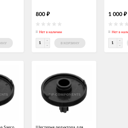
800
1 000
₽
₽
Нет в наличии
Нет в нал
ЗИНУ
В КОРЗИНУ
а Saeco
Шестерня редуктора для