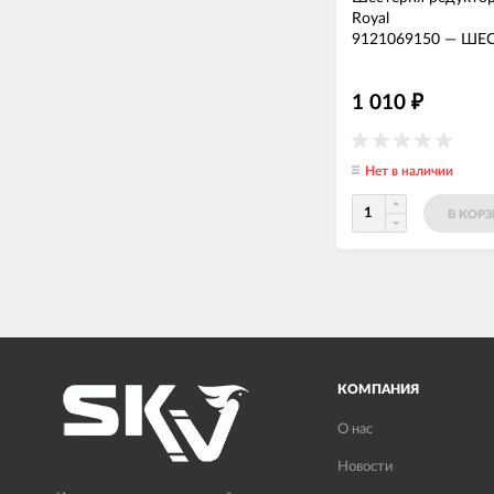
Royal
9121069150
—
ШЕС
1 010
₽
Нет в наличии
В КОР
КОМПАНИЯ
О нас
Новости