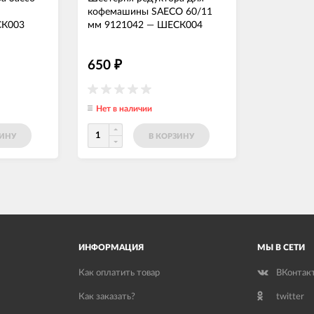
кофемашины SAECO 60/11
К003
мм 9121042
—
ШЕСК004
650
₽
Нет в наличии
ЗИНУ
В КОРЗИНУ
ИНФОРМАЦИЯ
МЫ В СЕТИ
Как оплатить товар
ВКонтак
Как заказать?
twitter