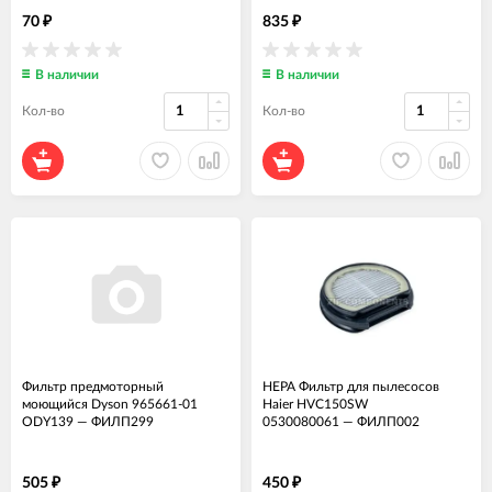
70
835
₽
₽
В наличии
В наличии
Кол-во
Кол-во
Фильтр предмоторный
HEPA Фильтр для пылесосов
моющийся Dyson 965661-01
Haier HVC150SW
ODY139
—
ФИЛП299
0530080061
—
ФИЛП002
505
450
₽
₽