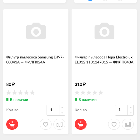
Фильтр пылесоса Samsung DJ97-
Фильтр пылесоса Hepa Electrolux
00841A
—
ФИЛП024А
EL012 1131247015
—
ФИЛП043А
80
310
₽
₽
В наличии
В наличии
Кол-во
Кол-во