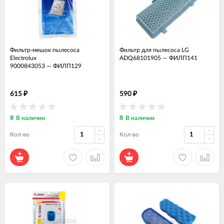
Фильтр-мешок пылесоса
Фильтр для пылесоса LG
Electrolux
ADQ68101905
—
ФИЛП141
9000843053
—
ФИЛП129
615
590
₽
₽
В наличии
В наличии
Кол-во
Кол-во