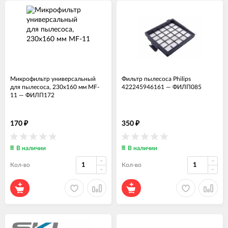
Микрофильтр универсальный
Фильтр пылесоса Philips
для пылесоса, 230х160 мм MF-
422245946161
—
ФИЛП085
11
—
ФИЛП172
170
350
₽
₽
В наличии
В наличии
Кол-во
Кол-во