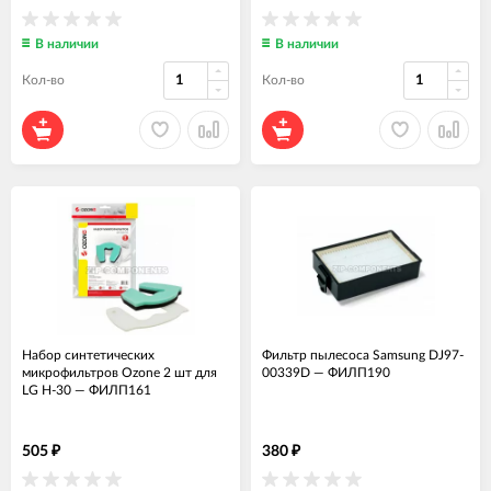
В наличии
В наличии
Кол-во
Кол-во
Набор синтетических
Фильтр пылесоса Samsung DJ97-
микрофильтров Ozone 2 шт для
00339D
—
ФИЛП190
LG H-30
—
ФИЛП161
505
380
₽
₽