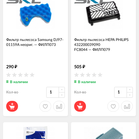
Фильтр пылесоса Samsung DJ97-
Фильтр пылесоса HEPA PHILIPS
01159A неориг.
—
ФИЛП073
432200039090
FC8044
—
ФИЛП079
290
505
₽
₽
В наличии
В наличии
Кол-во
Кол-во