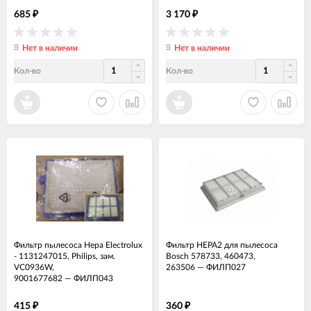
685
3 170
₽
₽
Нет в наличии
Нет в наличии
Кол-во
Кол-во
Фильтр пылесоса Hepa Electrolux
Фильтр HEPA2 для пылесоса
- 1131247015, Philips, зам.
Bosch 578733, 460473,
VC0936W,
263506
—
ФИЛП027
9001677682
—
ФИЛП043
415
360
₽
₽