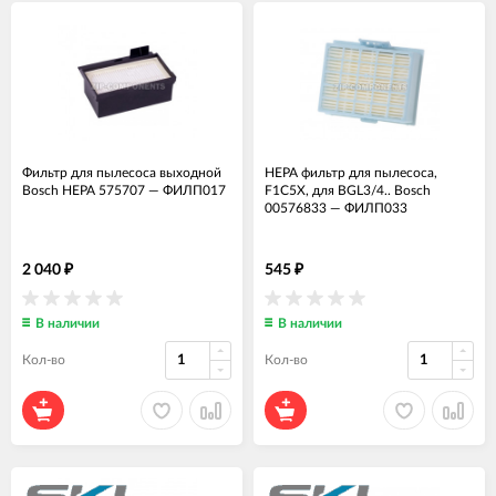
Фильтр для пылесоса выходной
HEPA фильтр для пылесоса,
Bosch НЕРА 575707
—
ФИЛП017
F1C5X, для BGL3/4.. Bosch
00576833
—
ФИЛП033
2 040
545
₽
₽
В наличии
В наличии
Кол-во
Кол-во