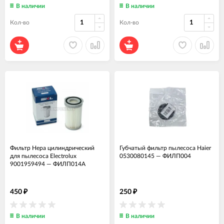
В наличии
В наличии
Кол-во
Кол-во
Фильтр Hepa цилиндрический
Губчатый фильтр пылесоса Haier
для пылесоса Electrolux
0530080145
—
ФИЛП004
9001959494
—
ФИЛП014А
450
250
₽
₽
В наличии
В наличии