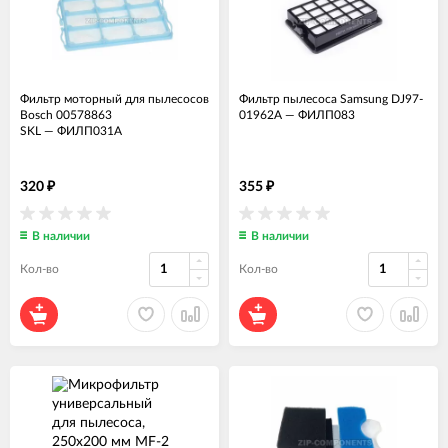
Фильтр моторный для пылесосов
Фильтр пылесоса Samsung DJ97-
Bosch 00578863
01962A
—
ФИЛП083
SKL
—
ФИЛП031А
320
355
₽
₽
В наличии
В наличии
Кол-во
Кол-во