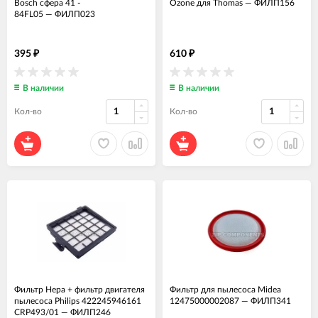
Bosch сфера 41 -
Ozone для Thomas
—
ФИЛП156
84FL05
—
ФИЛП023
395
610
₽
₽
В наличии
В наличии
Кол-во
Кол-во
Фильтр Hepa + фильтр двигателя
Фильтр для пылесоса Midea
пылесоса Philips 422245946161
12475000002087
—
ФИЛП341
CRP493/01
—
ФИЛП246