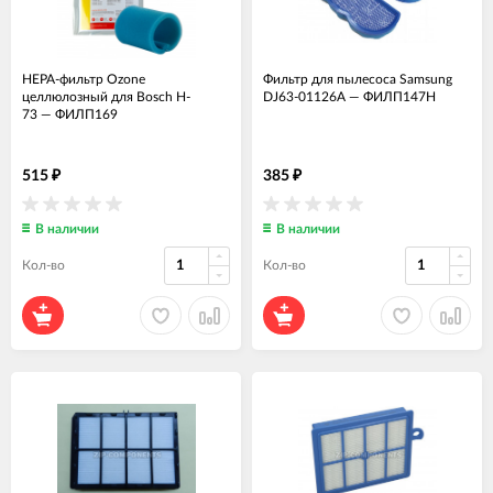
HEPA-фильтр Ozone
Фильтр для пылесоса Samsung
целлюлозный для Bosch H-
DJ63-01126A
—
ФИЛП147Н
73
—
ФИЛП169
515
385
₽
₽
В наличии
В наличии
Кол-во
Кол-во