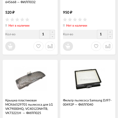
645668
—
ФИЛП032
520
950
₽
₽
Нет в наличии
Нет в наличии
Кол-во
Кол-во
Крышка пластиковая
Фильтр пылесоса Samsung DJ97-
MCK66529701 пылесоса для LG
00492P
—
ФИЛП040
VK79000HQ, VC40123NHTB,
VK73221H
—
ФИЛП025