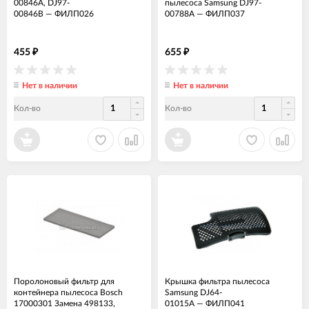
00846A, DJ97-
пылесоса Samsung DJ97-
00846B
—
ФИЛП026
00788A
—
ФИЛП037
455
655
₽
₽
Нет в наличии
Нет в наличии
Кол-во
Кол-во
Поролоновый фильтр для
Крышка фильтра пылесоса
контейнера пылесоса Bosch
Samsung DJ64-
17000301 Замена 498133,
01015A
—
ФИЛП041