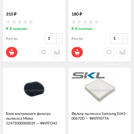
310
180
₽
₽
В наличии
В наличии
Кол-во
Кол-во
Блок внутреннего фильтра
Фильтр пылесоса Samsung DJ63-
пылесоса Midea
00672D
—
ФИЛП077А
12475000000039
—
ФИЛП342