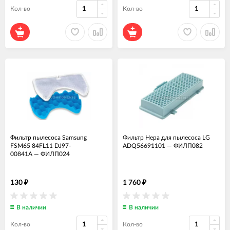
Кол-во
Кол-во
Фильтр пылесоса Samsung
Фильтр Hepa для пылесоса LG
FSM65 84FL11 DJ97-
ADQ56691101
—
ФИЛП082
00841A
—
ФИЛП024
130
1 760
₽
₽
В наличии
В наличии
Кол-во
Кол-во