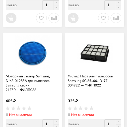
Кол-во
Кол-во
Моторный фильтр Samsung
Фильтр Hepa для пылесосов
DJ63-01285A для пылесоса
Samsung SC 65..66.. DJ97-
Samsung серии
00492D
—
ФИЛП022
21F50
—
ФИЛП036
405
325
₽
₽
Нет в наличии
Нет в наличии
Кол-во
Кол-во