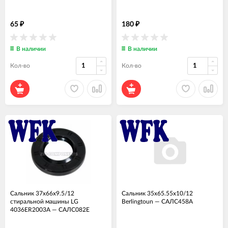
65
180
₽
₽
В наличии
В наличии
Кол-во
Кол-во
Сальник 37x66x9.5/12
Сальник 35x65.55x10/12
стиральной машины LG
Berlingtoun
—
САЛС458А
4036ER2003A
—
САЛС082Е