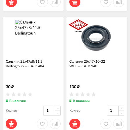
Сальник 25x47x8/11.5
Сальник 25x47x10 G2
Berlingtoun
—
САЛС404
WLK
—
САЛС148
30
130
₽
₽
В наличии
В наличии
Кол-во
Кол-во