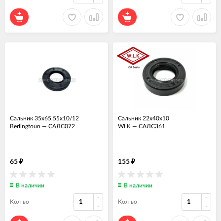
Сальник 35х65.55х10/12
Сальник 22x40x10
Berlingtoun
—
САЛС072
WLK
—
САЛС361
65
155
₽
₽
В наличии
В наличии
Кол-во
Кол-во