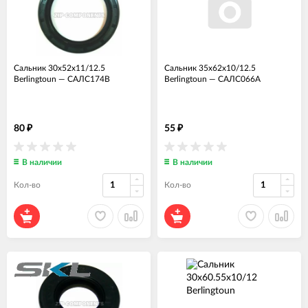
Сальник 30x52x11/12.5
Сальник 35x62x10/12.5
Berlingtoun
—
САЛС174В
Berlingtoun
—
САЛС066А
80
55
₽
₽
В наличии
В наличии
Кол-во
Кол-во