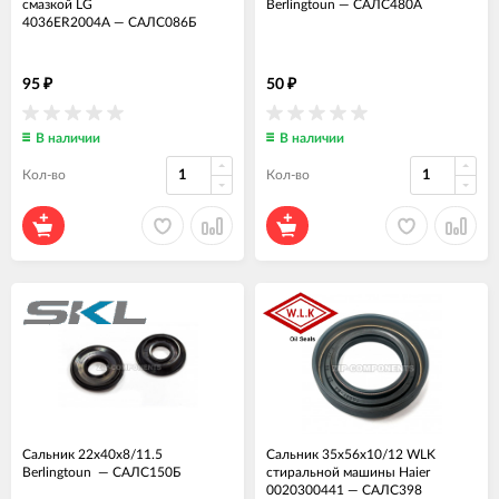
смазкой LG
Berlingtoun
—
САЛС480А
4036ER2004A
—
САЛС086Б
95
50
₽
₽
В наличии
В наличии
Кол-во
Кол-во
Сальник 22x40x8/11.5
Сальник 35x56x10/12 WLK
Berlingtoun
—
САЛС150Б
стиральной машины Haier
0020300441
—
САЛС398