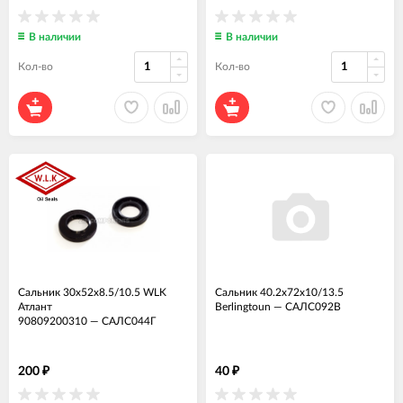
В наличии
В наличии
Кол-во
Кол-во
Сальник 30x52x8.5/10.5 WLK
Сальник 40.2x72x10/13.5
Атлант
Berlingtoun
—
САЛС092В
90809200310
—
САЛС044Г
200
40
₽
₽