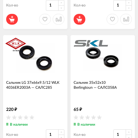
Кол-во
Кол-во
Сальник LG 37x66x9.5/12 WLK
Сальник 35x52x10
4036ER2003A
—
САЛС285
Berlingtoun
—
САЛС058А
220
65
₽
₽
В наличии
В наличии
Кол-во
Кол-во