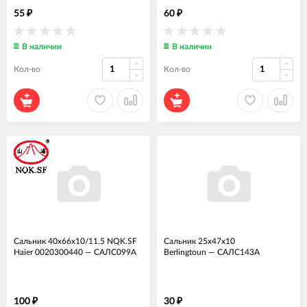
55
60
₽
₽
В наличии
В наличии
Кол-во
Кол-во
Сальник 40x66x10/11.5 NQK.SF
Сальник 25x47x10
Haier 0020300440
—
САЛС099А
Berlingtoun
—
САЛС143А
100
30
₽
₽