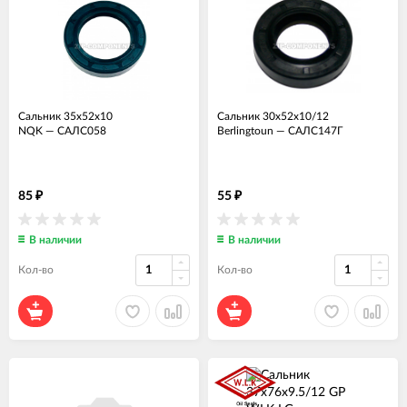
Сальник 35x52x10
Сальник 30x52x10/12
NQK
—
САЛС058
Berlingtoun
—
САЛС147Г
85
55
₽
₽
В наличии
В наличии
Кол-во
Кол-во