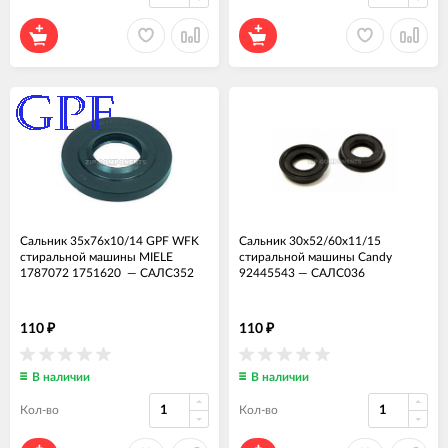
Сальник 35x76x10/14 GPF WFK
Сальник 30x52/60x11/15
стиральной машины MIELE
стиральной машины Candy
1787072 1751620
—
САЛС352
92445543
—
САЛС036
110
110
₽
₽
В наличии
В наличии
Кол-во
Кол-во