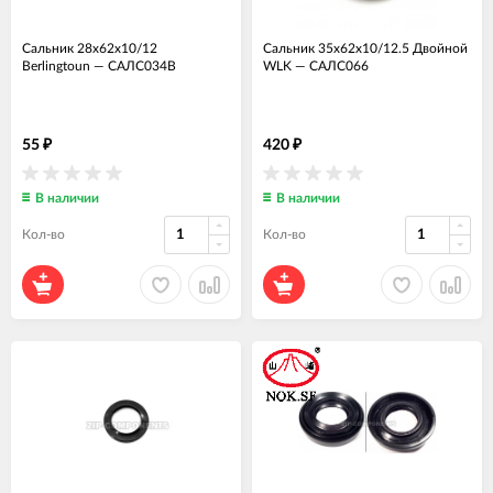
Сальник 28x62x10/12
Сальник 35x62x10/12.5 Двойной
Berlingtoun
—
САЛС034В
WLK
—
САЛС066
55
420
₽
₽
В наличии
В наличии
Кол-во
Кол-во