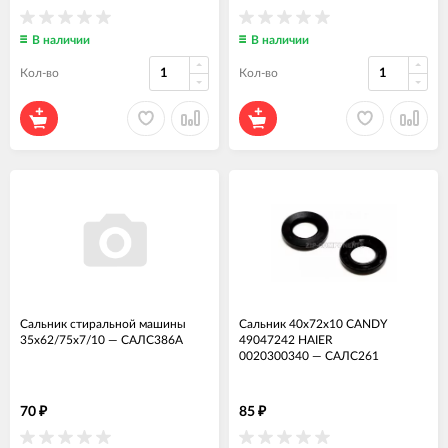
В наличии
В наличии
Кол-во
Кол-во
Сальник стиральной машины
Сальник 40x72x10 CANDY
35x62/75x7/10
—
САЛС386А
49047242 HAIER
0020300340
—
САЛС261
70
85
₽
₽