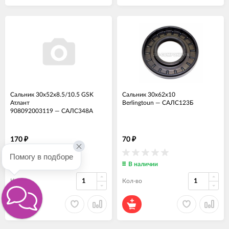
Сальник 30x52x8.5/10.5 GSK
Сальник 30x62x10
Атлант
Berlingtoun
—
САЛС123Б
908092003119
—
САЛС348А
170
70
₽
₽
Помогу в подборе
В наличии
В наличии
Кол-во
Кол-во