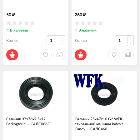
50
260
₽
₽
В наличии
В наличии
Кол-во
Кол-во
Сальник 37x76x9.5/12
Сальник 25x47x10 G2 WFK
Berlingtoun
—
САЛС086Г
стиральной машины Indesit
Candy
—
САЛС460