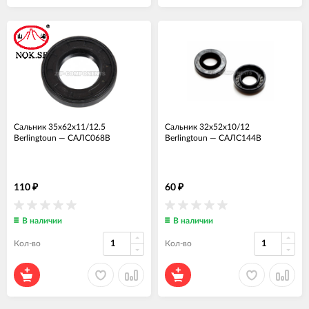
Сальник 35x62x11/12.5
Сальник 32x52x10/12
Berlingtoun
—
САЛС068В
Berlingtoun
—
САЛС144В
110
60
₽
₽
В наличии
В наличии
Кол-во
Кол-во