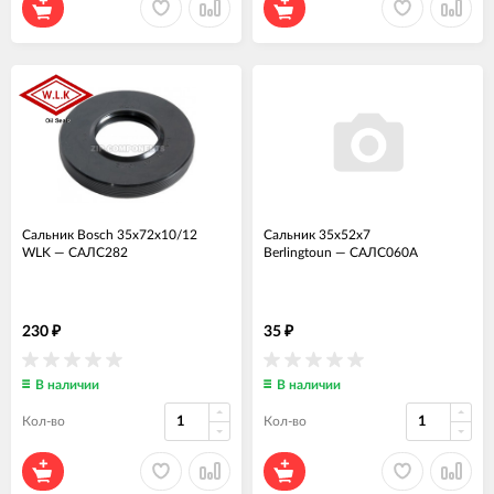
Сальник Bosch 35x72x10/12
Сальник 35x52x7
WLK
—
САЛС282
Berlingtoun
—
САЛС060А
230
35
₽
₽
В наличии
В наличии
Кол-во
Кол-во