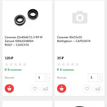
Сальник 22x40x8/11.5 RP IX
Сальник 30x55x10
Zanussi 50063248004
Berlingtoun
—
САЛС047А
ROLF
—
САЛС476
120
35
₽
₽
В наличии
В наличии
Кол-во
Кол-во