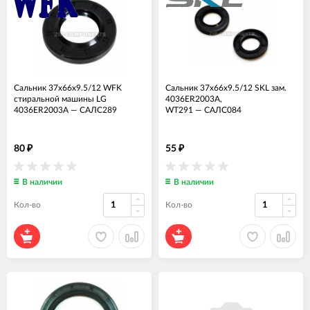
Сальник 37x66x9.5/12 WFK
Сальник 37x66x9.5/12 SKL зам.
стиральной машины LG
4036ER2003A,
4036ER2003A
—
САЛС289
WT291
—
САЛС084
80
55
₽
₽
В наличии
В наличии
Кол-во
Кол-во