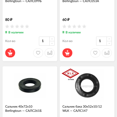
Berlingtoun
—
САЛС099Б
Berlingtoun
—
САЛС053А
80
60
₽
₽
В наличии
В наличии
Кол-во
Кол-во
Сальник 40x72x10
Сальник бака 30x52x10/12
Berlingtoun
—
САЛС261Б
WLK
—
САЛС147