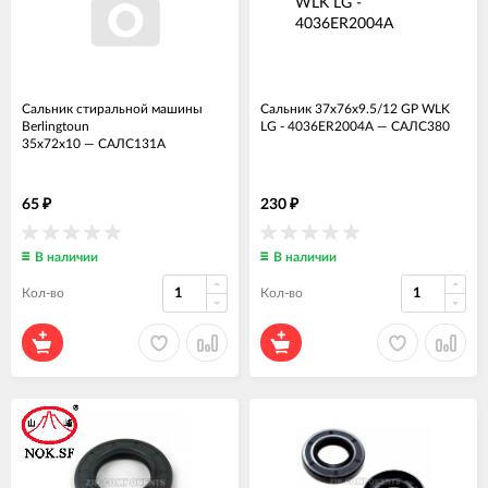
Сальник стиральной машины
Сальник 37x76x9.5/12 GP WLK
Berlingtoun
LG - 4036ER2004A
—
САЛС380
35x72x10
—
САЛС131А
65
230
₽
₽
В наличии
В наличии
Кол-во
Кол-во