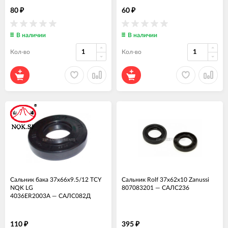
80
60
₽
₽
В наличии
В наличии
Кол-во
Кол-во
Сальник бака 37x66x9.5/12 TCY
Сальник Rolf 37x62x10 Zanussi
NQK LG
807083201
—
САЛС236
4036ER2003A
—
САЛС082Д
110
395
₽
₽