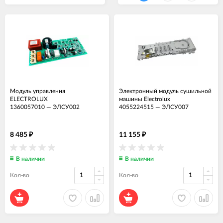
Модуль управления
Электронный модуль сушильной
ELECTROLUX
машины Electrolux
1360057010
—
ЭЛСУ002
4055224515
—
ЭЛСУ007
8 485
11 155
₽
₽
В наличии
В наличии
Кол-во
Кол-во