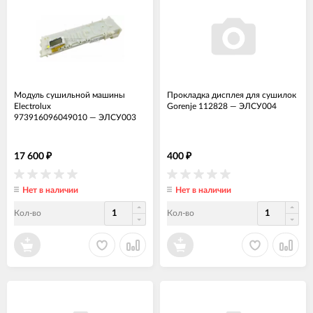
Модуль сушильной машины
Прокладка дисплея для сушилок
Electrolux
Gorenje 112828
—
ЭЛСУ004
973916096049010
—
ЭЛСУ003
17 600
400
₽
₽
Нет в наличии
Нет в наличии
Кол-во
Кол-во