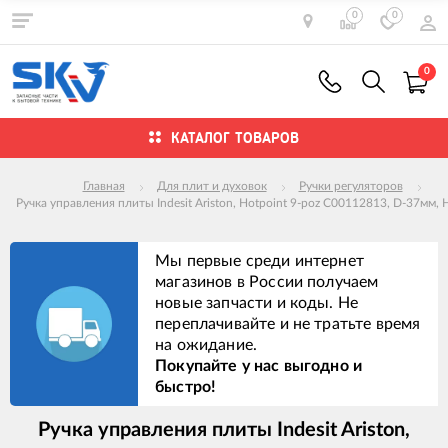
0
0
0
КАТАЛОГ ТОВАРОВ
Главная
Для плит и духовок
Ручки регуляторов
Ручка управления плиты Indesit Ariston, Hotpoint 9-poz C00112813, D-37мм,
Мы первые среди интернет
магазинов в России получаем
новые запчасти и коды. Не
переплачивайте и не тратьте время
на ожидание.
Покупайте у нас выгодно и
быстро!
Ручка управления плиты Indesit Ariston,