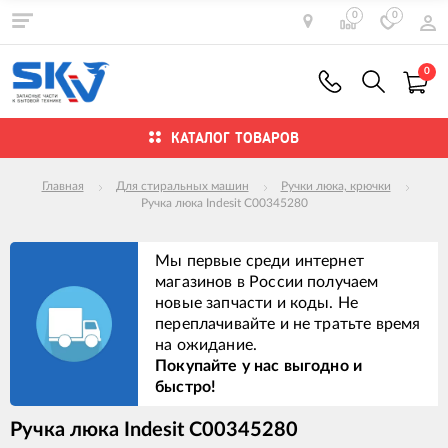
0
0
0
КАТАЛОГ ТОВАРОВ
Главная
Для стиральных машин
Ручки люка, крючки
Ручка люка Indesit C00345280
Мы первые среди интернет
магазинов в России получаем
новые запчасти и коды. Не
переплачивайте и не тратьте время
на ожидание.
Покупайте у нас выгодно и
быстро!
Ручка люка Indesit C00345280