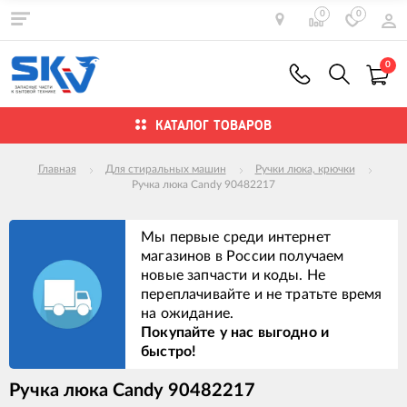
0
0
0
КАТАЛОГ ТОВАРОВ
Главная
Для стиральных машин
Ручки люка, крючки
Ручка люка Candy 90482217
Мы первые среди интернет
магазинов в России получаем
новые запчасти и коды. Не
переплачивайте и не тратьте время
на ожидание.
Покупайте у нас выгодно и
быстро!
Ручка люка Candy 90482217