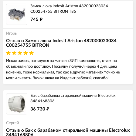
Замок люка Indesit Ariston 482000023034
C00254755 BITRON T85
745
₽
Игорь
Отзыв о Замок люка Indesit Ariston 482000023034
C00254755 BITRON
Искал замок, наткнулся на магазин ЗИП компонкнтс, отлично
объяснили про доставку. Посылку получил через 4 дня, цена
конечно, тоже нормальная, так как в других магазинах точно не
могли сказать. Замок люка на Индезит рабочий, спасибо!
Бак с барабаном стиральной машины Electrolux
3484168806
36 730
₽
Сергей
Отзыв о Бак с барабаном стиральной машины Electrolux
3484168806