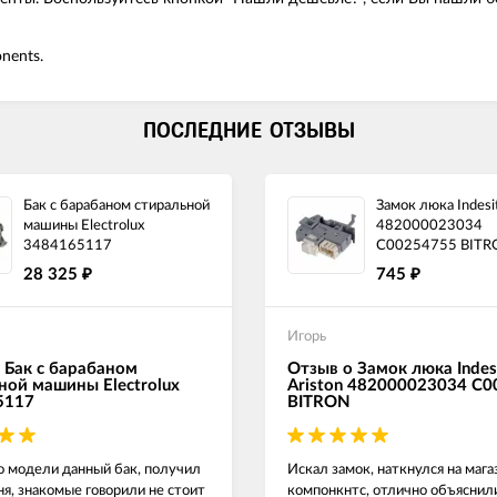
nents.
ПОСЛЕДНИЕ ОТЗЫВЫ
Бак с барабаном стиральной
Замок люка Indesit
машины Electrolux
482000023034
3484165117
C00254755 BITR
28 325
745
₽
₽
Игорь
 Бак с барабаном
Отзыв о Замок люка Indes
ной машины Electrolux
Ariston 482000023034 C
5117
BITRON
о модели данный бак, получил
Искал замок, наткнулся на маг
ня, знакомые говорили не стоит
компонкнтс, отлично объяснил