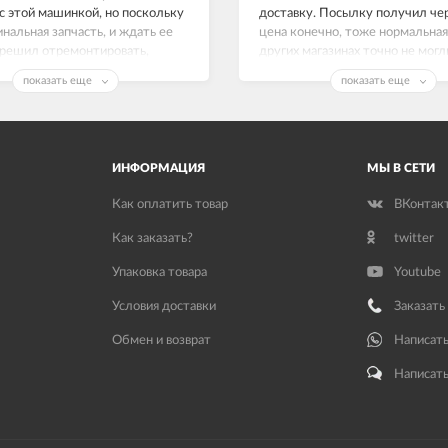
с этой машинкой, но поскольку
доставку. Посылку получил чер
инальная запчасть, и ждать ее
цена конечно, тоже нормальная,
 решил отремонтировать,
других магазинах точно не могл
е работает как часы.
Замок люка на Индезит рабочи
показать еще
показать еще
спасибо!
ИНФОРМАЦИЯ
МЫ В СЕТИ
Как оплатить товар
ВКонтак
Как заказать?
twitter
Упаковка товара
Youtube
Условия доставки
Заказать
Обмен и возврат
Написать
Написать