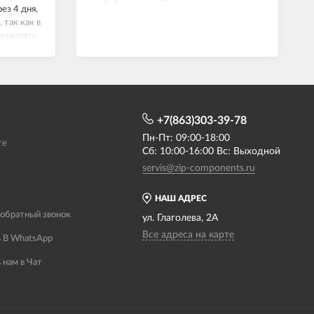
ез 4 дня,
 так как в
и сказать.
й,
+7(863)303-39-78
Пн-Пт: 09:00-18:00
те
Сб: 10:00-16:00 Вс: Выходной
servis@zip-components.ru
НАШ АДРЕС
 обратный звонок
ул. Глаголева, 2А
Все адреса на карте
 В WhatsApp
 нам в Чат