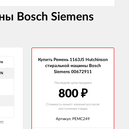
ны Bosch Siemens
Купить Ремень 1163J5 Hutchinson
ns
стиральной машины Bosch
Siemens 00672911
ON
Последняя цена продажи
800
₽
Стоимость может измениться после
поступления товара
Артикул: РЕМС249
ки