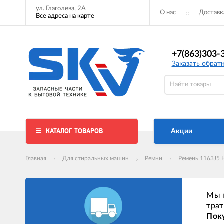
ул. Глаголева, 2А
О нас
Доставк
Все адреса на карте
+7(863)303-
Заказать обрат
КАТАЛОГ ТОВАРОВ
Акции
Главная
Для стиральных машин
Ремни
Ремень 1163J5 
Мы п
трат
Поку