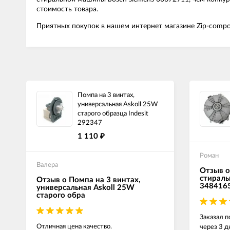
стоимость товара.
Приятных покупок в нашем интернет магазине Zip-compo
Помпа на 3 винтах,
универсальная Askoll 25W
старого образца Indesit
292347
1 110
₽
Роман
Валера
Отзыв о
стираль
Отзыв о Помпа на 3 винтах,
348416
универсальная Askoll 25W
старого обра
Заказал п
Отличная цена качество.
через 3 д