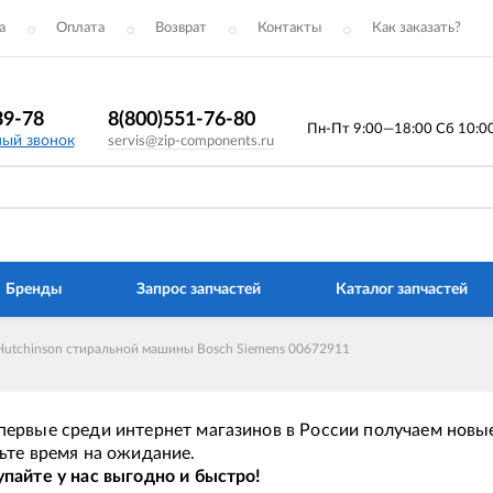
а
Оплата
Возврат
Контакты
Как заказать?
39-78
8(800)551-76-80
Пн-Пт 9:00—18:00 Сб 10:00 
ный звонок
servis@zip-components.ru
Бренды
Запрос запчастей
Каталог запчастей
Hutchinson стиральной машины Bosch Siemens 00672911
ервые среди интернет магазинов в России получаем новые
ьте время на ожидание.
пайте у нас выгодно и быстро!