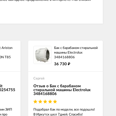
 Ariston
Бак с барабаном стиральной
машины Electrolux
ON T85
3484168806
36 730
₽
Сергей
it
Отзыв о Бак с барабаном
00254755
стиральной машины Electrolux
3484168806
азин ЗИП
Подобрал бак по модели, все подошло!
и про
В Иркутск шел 7дней. Спасибо!