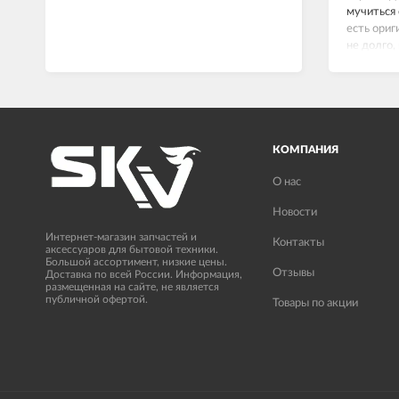
мучиться 
есть ориг
не долго,
сейчас вс
КОМПАНИЯ
О нас
Новости
Интернет-магазин запчастей и
Контакты
аксессуаров для бытовой техники.
Большой ассортимент, низкие цены.
Отзывы
Доставка по всей России. Информация,
размещенная на сайте, не является
публичной офертой.
Товары по акции