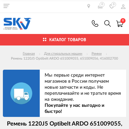
0
0
0
КАТАЛОГ ТОВАРОВ
Главная
Для стиральных машин
Ремни
Ремень 1220J5 Optibelt ARDO 651009055, 651009056, 416002700
Мы первые среди интернет
магазинов в России получаем
новые запчасти и коды. Не
переплачивайте и не тратьте время
на ожидание.
Покупайте у нас выгодно и
быстро!
Ремень 1220J5 Optibelt ARDO 651009055,