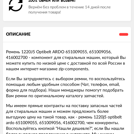
100% ОБМЕН ИЛИ ВОЗВРАТ
Вернём без проблем в течение 14 дней после
получения товара!
ОПИСАНИЕ
Ремень 1220J5 Optibelt ARDO 651009055, 651009056,
416002700 - компонент для стиральных машин, который Вы
можете купить по низкой цене с доставкой по всей России в
нашем интернет-магазине zip-components.
Если Вы затрудняетесь с выбором ремни, то воспользуйтесь
помощью любым удобным способом (Чат, телефон, email,
форма для подбора). Наши менеджеры помогут подобрать
Вам ремни по оригинальному каталогу запчастей.
Мы имеем прямые контракты на поставку запасных частей
для стиральных машин и можем предложить более
выгодную цену на такой товар, как - ремень 1220j5 optibelt
ardo 651009055, 651009056, 416002700, чем конкуренты.
Воспользуйтесь кнопкой "Нашли дешевле?", если Вы нашли