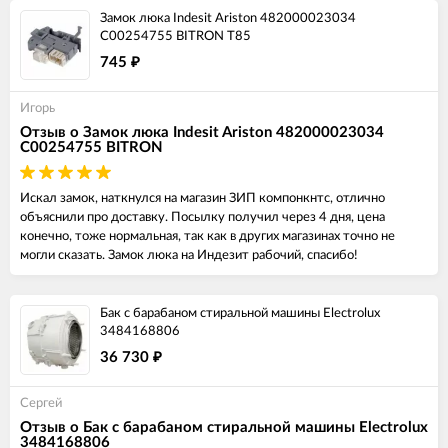
Замок люка Indesit Ariston 482000023034
C00254755 BITRON T85
745
₽
Игорь
Отзыв о Замок люка Indesit Ariston 482000023034
C00254755 BITRON
Искал замок, наткнулся на магазин ЗИП компонкнтс, отлично
объяснили про доставку. Посылку получил через 4 дня, цена
конечно, тоже нормальная, так как в других магазинах точно не
могли сказать. Замок люка на Индезит рабочий, спасибо!
Бак с барабаном стиральной машины Electrolux
3484168806
36 730
₽
Сергей
Отзыв о Бак с барабаном стиральной машины Electrolux
3484168806