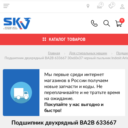
0
0
0
КАТАЛОГ ТОВАРОВ
Главная
Для стиральных машин
Подши
Подшипник двухрядный BA2B 633667 30x60x37 черный пыльник Indesit Ari
Мы первые среди интернет
магазинов в России получаем
новые запчасти и коды. Не
переплачивайте и не тратьте время
на ожидание.
Покупайте у нас выгодно и
быстро!
Подшипник двухрядный BA2B 633667