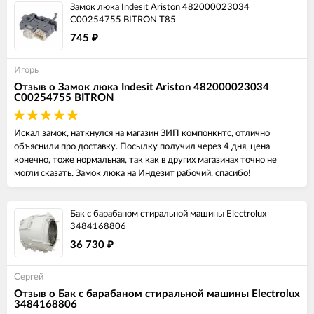
Замок люка Indesit Ariston 482000023034
C00254755 BITRON T85
745
₽
Игорь
Отзыв о Замок люка Indesit Ariston 482000023034
C00254755 BITRON
Искал замок, наткнулся на магазин ЗИП компонкнтс, отлично
объяснили про доставку. Посылку получил через 4 дня, цена
конечно, тоже нормальная, так как в других магазинах точно не
могли сказать. Замок люка на Индезит рабочий, спасибо!
Бак с барабаном стиральной машины Electrolux
3484168806
36 730
₽
Сергей
Отзыв о Бак с барабаном стиральной машины Electrolux
3484168806