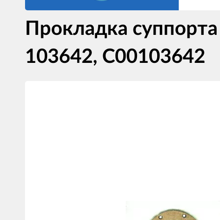
Прокладка суппорта
103642, C00103642
Изображения
товаров