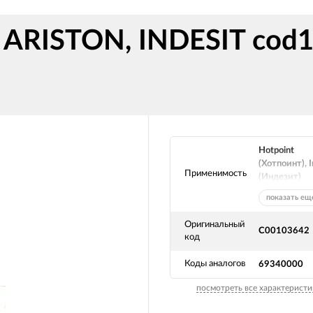
 ARISTON, INDESIT cod1
Hotpoint
(Хотпоинт), I
Применимость
(Индезит)
показать ещ
Оригинальный
C00103642
код
Коды аналогов
69340000
посмотреть все характеристи