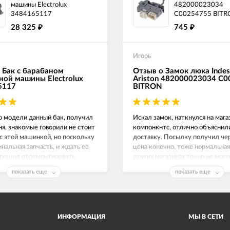
машины Electrolux
482000023034
3484165117
C00254755 BITR
28 325
745
₽
₽
Игорь
 Бак с барабаном
Отзыв о Замок люка Indes
ной машины Electrolux
Ariston 482000023034 C
5117
BITRON
о модели данный бак, получил
Искал замок, наткнулся на маг
ня, знакомые говорили не стоит
компонкнтс, отлично объяснил
с этой машинкой, но поскольку
доставку. Посылку получил чер
инальная запчасть, и ждать ее
цена конечно, тоже нормальная,
 решил отремонтировать,
других магазинах точно не могл
е работает как часы.
Замок люка на Индезит рабочи
показать еще
показать еще
спасибо!
ИНФОРМАЦИЯ
МЫ В СЕТИ