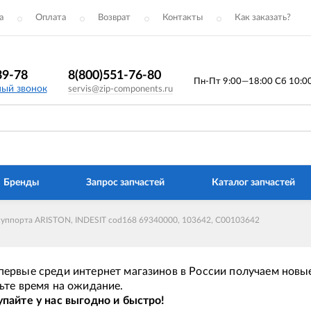
а
Оплата
Возврат
Контакты
Как заказать?
39-78
8(800)551-76-80
Пн-Пт 9:00—18:00 Сб 10:00 
ный звонок
servis@zip-components.ru
Бренды
Запрос запчастей
Каталог запчастей
суппорта ARISTON, INDESIT cod168 69340000, 103642, C00103642
ервые среди интернет магазинов в России получаем новые
ьте время на ожидание.
пайте у нас выгодно и быстро!