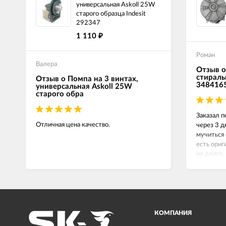
универсальная Askoll 25W
старого образца Indesit
292347
1 110
₽
Роман
Валера
Отзыв о
стираль
Отзыв о Помпа на 3 винтах,
348416
универсальная Askoll 25W
старого обра
Заказал п
Отличная цена качество.
через 3 д
мучиться 
есть ориг
не долго,
сейчас вс
КОМПАНИЯ