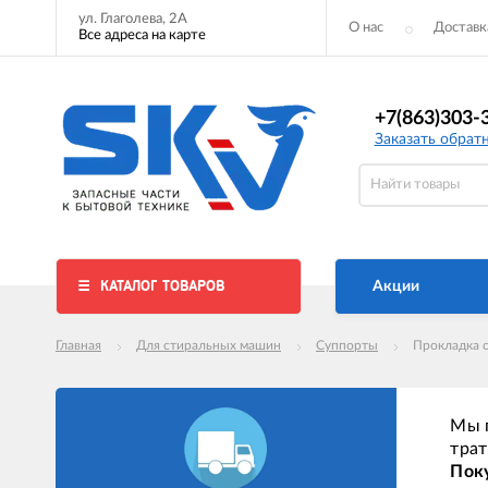
ул. Глаголева, 2А
О нас
Доставк
Все адреса на карте
+7(863)303-
Заказать обрат
КАТАЛОГ ТОВАРОВ
Акции
Главная
Для стиральных машин
Суппорты
Прокладка 
Мы п
трат
Поку