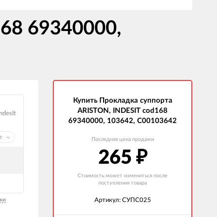
68 69340000,
Купить Прокладка суппорта
ARISTON, INDESIT cod168
ndesit
69340000, 103642, C00103642
е
Последняя цена продажи
265
₽
Стоимость может измениться после
поступления товара
ки
Артикул: СУПС025