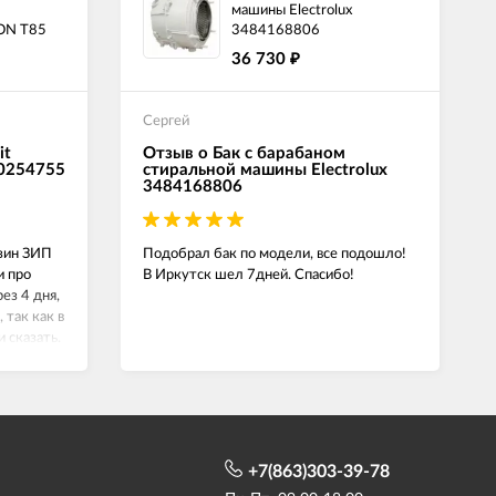
машины Electrolux
ON T85
3484168806
36 730
₽
Сергей
it
Отзыв о Бак с барабаном
00254755
стиральной машины Electrolux
3484168806
азин ЗИП
Подобрал бак по модели, все подошло!
и про
В Иркутск шел 7дней. Спасибо!
ез 4 дня,
 так как в
и сказать.
й,
+7(863)303-39-78