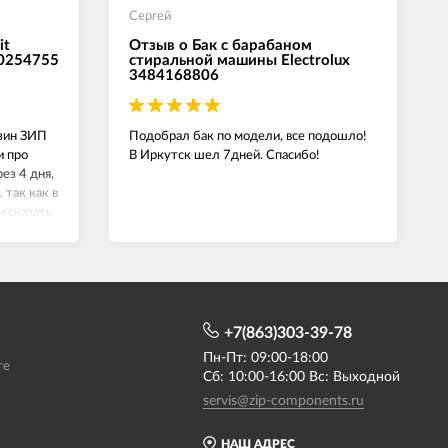
Сергей
it
Отзыв о Бак с барабаном
00254755
стиральной машины Electrolux
3484168806
азин ЗИП
Подобрал бак по модели, все подошло!
и про
В Иркутск шел 7дней. Спасибо!
ез 4 дня,
 так как в
и сказать.
й,
+7(863)303-39-78
Пн-Пт: 09:00-18:00
те
Сб: 10:00-16:00 Вс: Выходной
servis@zip-components.ru
НАШ АДРЕС