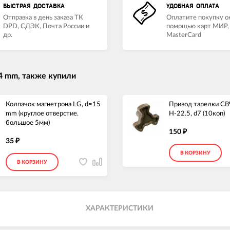
БЫСТРАЯ ДОСТАВКА
УДОБНАЯ ОПЛАТА
Отправка в день заказа ТК
Оплатите покупку о
DPD, СДЭК, Почта России и
помощью карт МИР, 
др.
MasterCard
4 mm, также купили
Колпачок магнетрона LG, d=15
Привод тарелки СВЧ
mm (круглое отверстие.
H-22.5, d7 (10коп)
большое 5мм)
150
₽
35
₽
В КОРЗИНУ
В КОРЗИНУ
ХАРАКТЕРИСТИКИ