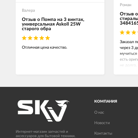
Роман
Валера
Отзыв о
стираль
Отзыв о Помпа на 3 винтах,
348416
универсальная Askoll 25W
старого обра
Заказал п
Отличная цена качество.
через 3 д
мучиться 
есть ориг
не долго,
сейчас вс
КОМПАНИЯ
О нас
Новости
Интернет-магазин запчастей и
Контакты
аксессуаров для бытовой техники.