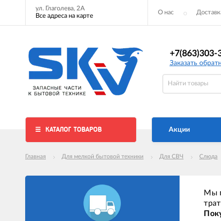
ул. Глаголева, 2А
О нас
Доставк
Все адреса на карте
+7(863)303-
Заказать обрат
КАТАЛОГ ТОВАРОВ
Акции
Главная
Для мелкой бытовой техники
Для СВЧ
Слюда
Мы п
трат
Поку