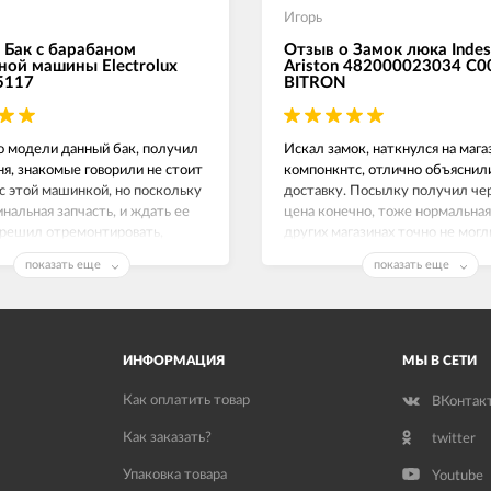
Игорь
 Бак с барабаном
Отзыв о Замок люка Indes
ной машины Electrolux
Ariston 482000023034 C
5117
BITRON
о модели данный бак, получил
Искал замок, наткнулся на маг
ня, знакомые говорили не стоит
компонкнтс, отлично объяснил
с этой машинкой, но поскольку
доставку. Посылку получил чер
инальная запчасть, и ждать ее
цена конечно, тоже нормальная,
 решил отремонтировать,
других магазинах точно не могл
е работает как часы.
Замок люка на Индезит рабочи
показать еще
показать еще
спасибо!
ИНФОРМАЦИЯ
МЫ В СЕТИ
Как оплатить товар
ВКонтак
Как заказать?
twitter
Упаковка товара
Youtube