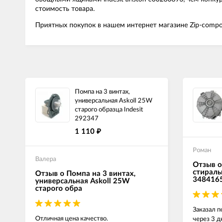
стоимость товара.
Приятных покупок в нашем интернет магазине Zip-compo
Помпа на 3 винтах,
универсальная Askoll 25W
старого образца Indesit
292347
1 110
₽
Роман
Валера
Отзыв о
стираль
Отзыв о Помпа на 3 винтах,
348416
универсальная Askoll 25W
старого обра
Заказал п
Отличная цена качество.
через 3 д