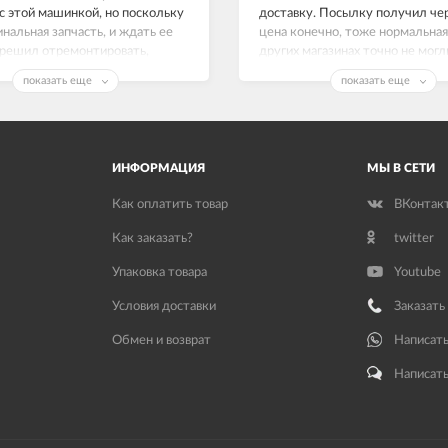
с этой машинкой, но поскольку
доставку. Посылку получил чер
инальная запчасть, и ждать ее
цена конечно, тоже нормальная,
 решил отремонтировать,
других магазинах точно не могл
е работает как часы.
Замок люка на Индезит рабочи
показать еще
показать еще
спасибо!
ИНФОРМАЦИЯ
МЫ В СЕТИ
Как оплатить товар
ВКонтак
Как заказать?
twitter
Упаковка товара
Youtube
Условия доставки
Заказать
Обмен и возврат
Написать
Написать