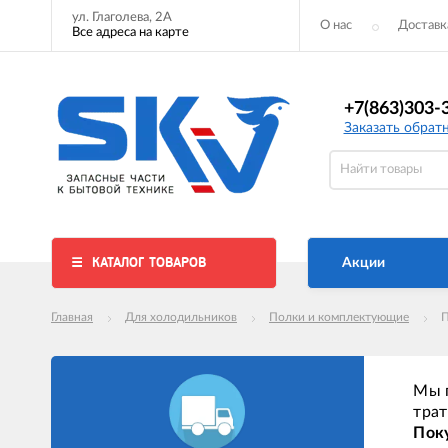
ул. Глаголева, 2А
О нас
Доставк
Все адреса на карте
+7(863)303-
Заказать обрат
КАТАЛОГ ТОВАРОВ
Акции
Главная
Для холодильников
Полки и комплектующие
П
Мы п
трат
Поку