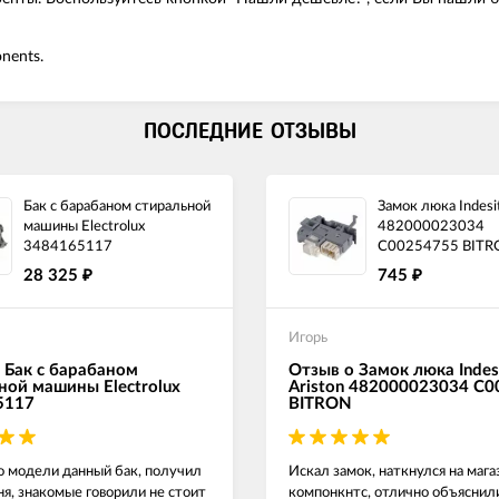
nents.
ПОСЛЕДНИЕ ОТЗЫВЫ
Бак с барабаном стиральной
Замок люка Indesit
машины Electrolux
482000023034
3484165117
C00254755 BITR
28 325
745
₽
₽
Игорь
 Бак с барабаном
Отзыв о Замок люка Indes
ной машины Electrolux
Ariston 482000023034 C
5117
BITRON
о модели данный бак, получил
Искал замок, наткнулся на маг
ня, знакомые говорили не стоит
компонкнтс, отлично объяснил