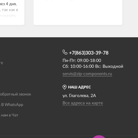
ез 4 дня,
 так как в
и сказать.
й,
+7(863)303-39-78
Пн-Пт: 09:00-18:00
те
Сб: 10:00-16:00 Вс: Выходной
servis@zip-components.ru
НАШ АДРЕС
 обратный звонок
ул. Глаголева, 2А
Все адреса на карте
 В WhatsApp
 нам в Чат