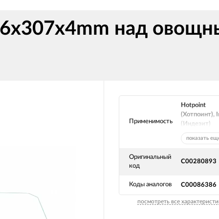
66x307x4mm над овощны
Hotpoint
(Хотпоинт), I
Применимость
(Индезит)
показать ещ
Оригинальный
C00280893
код
Коды аналогов
C00086386
посмотреть все характеристи