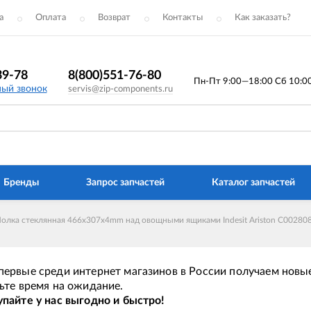
а
Оплата
Возврат
Контакты
Как заказать?
39-78
8(800)551-76-80
Пн-Пт 9:00—18:00 Сб 10:00 
ный звонок
servis@zip-components.ru
Бренды
Запрос запчастей
Каталог запчастей
олка стеклянная 466x307x4mm над овощными ящиками Indesit Ariston C00280
ервые среди интернет магазинов в России получаем новые
ьте время на ожидание.
пайте у нас выгодно и быстро!