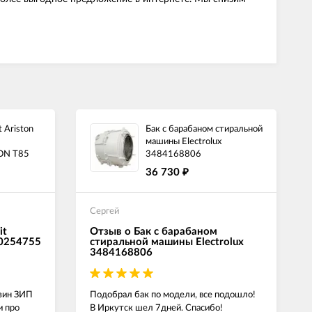
 Ariston
Бак с барабаном стиральной
машины Electrolux
ON T85
3484168806
36 730
₽
Сергей
it
Отзыв о Бак с барабаном
00254755
стиральной машины Electrolux
3484168806
азин ЗИП
Подобрал бак по модели, все подошло!
и про
В Иркутск шел 7дней. Спасибо!