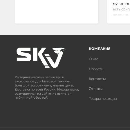
мучиться 
есть ориг
не долго,
сейчас вс
КОМПАНИЯ
О нас
Новости
Интернет-магазин запчастей и
Контакты
аксессуаров для бытовой техники.
Большой ассортимент, низкие цены.
Отзывы
Доставка по всей России. Информация,
размещенная на сайте, не является
публичной офертой.
Товары по акции