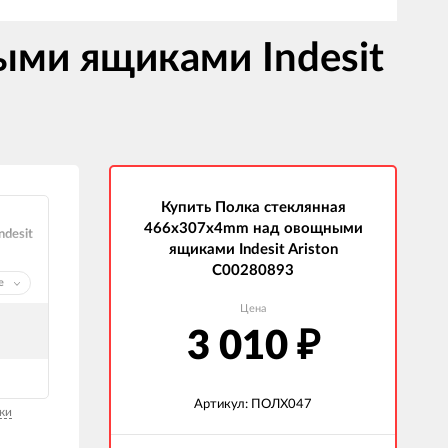
ми ящиками Indesit
Купить Полка стеклянная
466x307x4mm над овощными
ndesit
ящиками Indesit Ariston
C00280893
е
Цена
3 010
₽
Артикул: ПОЛХ047
ки