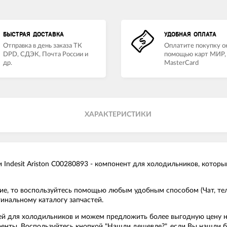
БЫСТРАЯ ДОСТАВКА
УДОБНАЯ ОПЛАТА
Отправка в день заказа ТК
Оплатите покупку о
DPD, СДЭК, Почта России и
помощью карт МИР, 
др.
MasterCard
ХАРАКТЕРИСТИКИ
desit Ariston C00280893 - компонент для холодильников, который
ие, то воспользуйтесь помощью любым удобным способом (Чат, тел
инальному каталогу запчастей.
ей для холодильников и можем предложить более выгодную цену на
уренты. Воспользуйтесь кнопкой "Нашли дешевле?", если Вы нашли