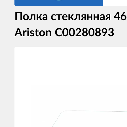
Полка стеклянная 4
Ariston C00280893
Изображения
товаров