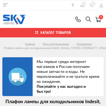
0
0
0
КАТАЛОГ ТОВАРОВ
Главная
Для холодильников
Освещение
Плафон лампы для холодильников Indesit, Ariston, STINOL C00386477, 105
Мы первые среди интернет
магазинов в России получаем
новые запчасти и коды. Не
переплачивайте и не тратьте время
на ожидание.
Покупайте у нас выгодно и
быстро!
Плафон лампы для холодильников Indesit,