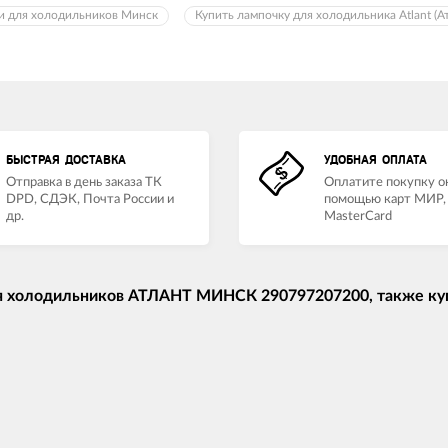
и для холодильников Минск
Купить лампочку для холодильника Atlant (А
БЫСТРАЯ ДОСТАВКА
УДОБНАЯ ОПЛАТА
Отправка в день заказа ТК
Оплатите покупку о
DPD, СДЭК, Почта России и
помощью карт МИР, 
др.
MasterCard
я холодильников АТЛАНТ МИНСК 290797207200, также ку