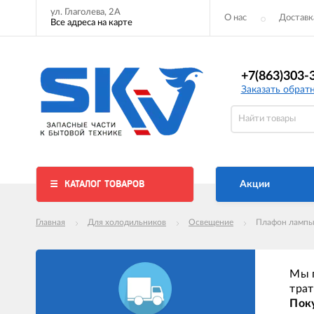
ул. Глаголева, 2А
О нас
Доставк
Все адреса на карте
+7(863)303-
Заказать обрат
КАТАЛОГ ТОВАРОВ
Акции
Главная
Для холодильников
Освещение
Плафон лампы
Мы п
трат
Поку