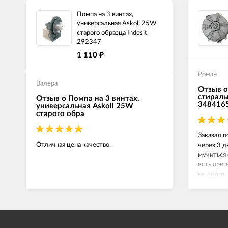
Помпа на 3 винтах,
универсальная Askoll 25W
старого образца Indesit
292347
1 110
₽
Роман
Валера
Отзыв о
стираль
Отзыв о Помпа на 3 винтах,
348416
универсальная Askoll 25W
старого обра
Заказал п
Отличная цена качество.
через 3 д
мучиться 
есть ориг
не долго,
сейчас вс