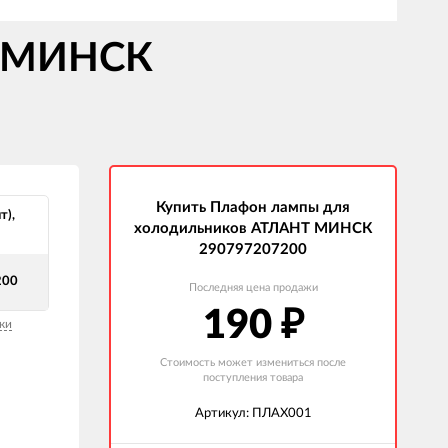
Т МИНСК
Купить Плафон лампы для
т),
холодильников АТЛАНТ МИНСК
290797207200
200
Последняя цена продажи
190
₽
ки
Стоимость может измениться после
поступления товара
Артикул: ПЛАХ001