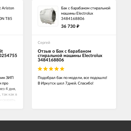
 Ariston
Бак с барабаном стиральной
машины Electrolux
ON T85
3484168806
36 730
₽
Сергей
it
Отзыв о Бак с барабаном
00254755
стиральной машины Electrolux
3484168806
азин ЗИП
Подобрал бак по модели, все подошло!
и про
В Иркутск шел 7дней. Спасибо!
ез 4 дня,
 так как в
и сказать.
й,