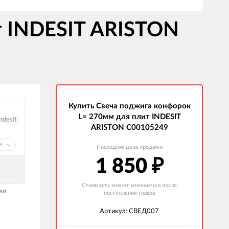
т INDESIT ARISTON
Купить Свеча поджига конфорок
L= 270мм для плит INDESIT
ndesit
ARISTON C00105249
е
Последняя цена продажи
1 850
₽
Стоимость может измениться после
ки
поступления товара
Артикул: СВЕД007