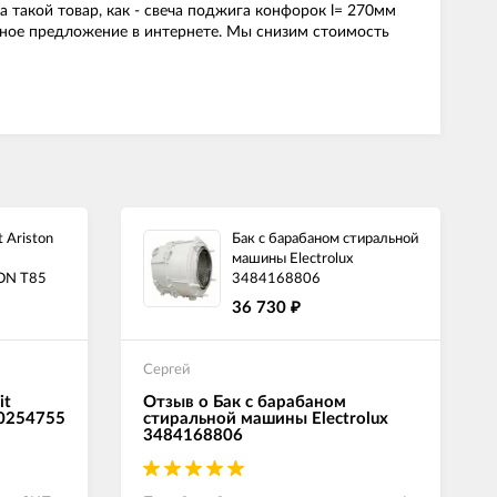
такой товар, как - свеча поджига конфорок l= 270мм
одное предложение в интернете. Мы снизим стоимость
 Ariston
Бак с барабаном стиральной
машины Electrolux
ON T85
3484168806
36 730
₽
Сергей
it
Отзыв о Бак с барабаном
00254755
стиральной машины Electrolux
3484168806