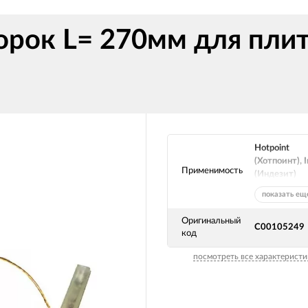
орок L= 270мм для пли
Hotpoint
(Хотпоинт), I
Применимость
(Индезит)
показать ещ
Оригинальный
C00105249
код
посмотреть все характеристи