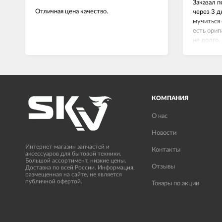
Заказал п
Отличная цена качество.
через 3 д
мучиться 
есть ориг
не долго,
сейчас вс
КОМПАНИЯ
О нас
Новости
Интернет-магазин запчастей и
Контакты
аксессуаров для бытовой техники.
Большой ассортимент, низкие цены.
Отзывы
Доставка по всей России. Информация,
размещенная на сайте, не является
публичной офертой.
Товары по акции