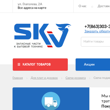
ул. Глаголева, 2А
О нас
Доставк
Все адреса на карте
+7(863)303-
Заказать обрат
КАТАЛОГ ТОВАРОВ
Акции
Главная
Для плит и духовок
Свечи розжига
Свеча подж
Мы п
трат
Поку