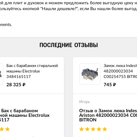
й для плит и духовок и можем предложить более выгодную цену на 
оспользуйтесь кнопкой "Нашли дешевле?", если Вы нашли более выг
nents.
ПОСЛЕДНИЕ ОТЗЫВЫ
Бак с барабаном стиральной
Замок люка Indesit
машины Electrolux
482000023034
3484165117
C00254755 BITR
28 325
745
₽
₽
Игорь
 Бак с барабаном
Отзыв о Замок люка Indes
ной машины Electrolux
Ariston 482000023034 C
5117
BITRON