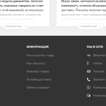
о модели данный бак, получил
Искал замок, наткнулся на маг
ня, знакомые говорили не стоит
компонкнтс, отлично объяснил
с этой машинкой, но поскольку
доставку. Посылку получил чер
инальная запчасть, и ждать ее
цена конечно, тоже нормальная,
 решил отремонтировать,
других магазинах точно не могл
е работает как часы.
Замок люка на Индезит рабочи
показать еще
показать еще
спасибо!
ИНФОРМАЦИЯ
МЫ В СЕТИ
Как оплатить товар
ВКонтак
Как заказать?
twitter
Упаковка товара
Youtube
Условия доставки
Заказать
Обмен и возврат
Написать
Написать