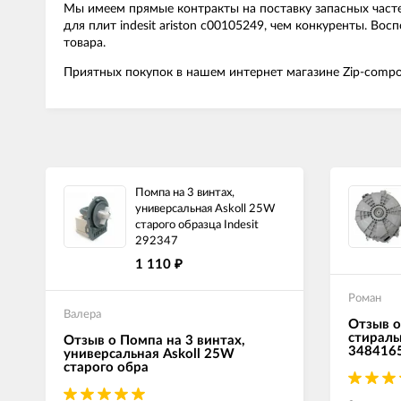
Мы имеем прямые контракты на поставку запасных часте
для плит indesit ariston c00105249, чем конкуренты. В
товара.
Приятных покупок в нашем интернет магазине Zip-compo
Помпа на 3 винтах,
универсальная Askoll 25W
старого образца Indesit
292347
1 110
₽
Роман
Валера
Отзыв о
стираль
Отзыв о Помпа на 3 винтах,
348416
универсальная Askoll 25W
старого обра