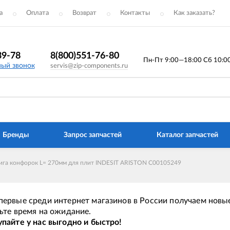
а
Оплата
Возврат
Контакты
Как заказать?
39-78
8(800)551-76-80
Пн-Пт 9:00—18:00 Сб 10:00 
ный звонок
servis@zip-components.ru
Бренды
Запрос запчастей
Каталог запчастей
ига конфорок L= 270мм для плит INDESIT ARISTON C00105249
ервые среди интернет магазинов в России получаем новые
ьте время на ожидание.
пайте у нас выгодно и быстро!