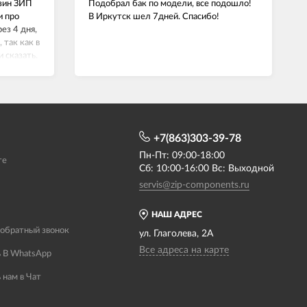
азин ЗИП
Подобрал бак по модели, все подошло!
и про
В Иркутск шел 7дней. Спасибо!
ез 4 дня,
 так как в
и сказать.
й,
+7(863)303-39-78
Пн-Пт: 09:00-18:00
те
Сб: 10:00-16:00 Вс: Выходной
servis@zip-components.ru
НАШ АДРЕС
 обратный звонок
ул. Глаголева, 2А
Все адреса на карте
 В WhatsApp
 нам в Чат