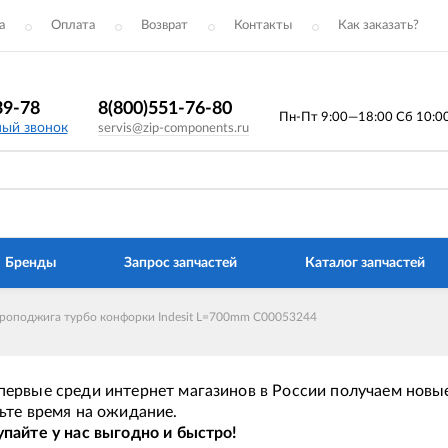
а
Оплата
Возврат
Контакты
Как заказать?
39-78
8(800)551-76-80
Пн-Пт 9:00—18:00 Сб 10:00 
ный звонок
servis@zip-components.ru
Бренды
Запрос запчастей
Каталог запчастей
троподжига турбо конфорки Indesit L=700mm C00053244
ервые среди интернет магазинов в России получаем новые
ьте время на ожидание.
пайте у нас выгодно и быстро!