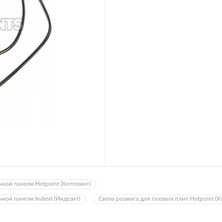
чной панели Hotpoint (Хотпоинт)
ной панели Indesit (Индезит)
Свеча розжига для газовых плит Hotpoint (Х