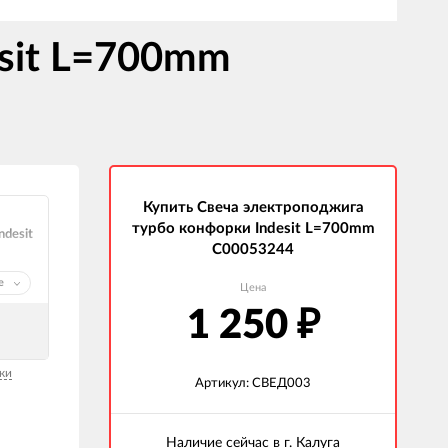
sit L=700mm
Купить Свеча электроподжига
турбо конфорки Indesit L=700mm
ndesit
C00053244
е
Цена
1 250
₽
ки
Артикул: СВЕД003
Наличие сейчас в г.
Калуга