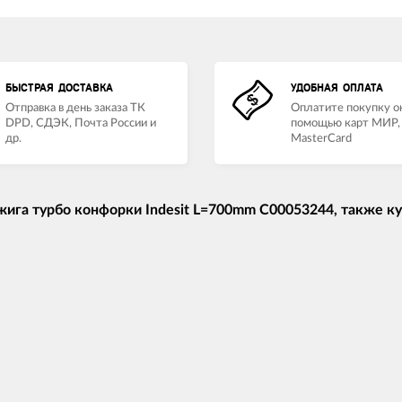
БЫСТРАЯ ДОСТАВКА
УДОБНАЯ ОПЛАТА
Отправка в день заказа ТК
Оплатите покупку о
DPD, СДЭК, Почта России и
помощью карт МИР, 
др.
MasterCard
ига турбо конфорки Indesit L=700mm C00053244, также к