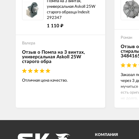
Помпа на 3 винтах,
универсальная Askoll 25W
старого образца Indesit
292347
1 110
₽
Роман
Валера
Отзыв о
стираль
Отзыв о Помпа на 3 винтах,
348416
универсальная Askoll 25W
старого обра
Заказал п
Отличная цена качество.
через 3 д
мучиться 
есть ориг
не долго,
сейчас вс
КОМПАНИЯ