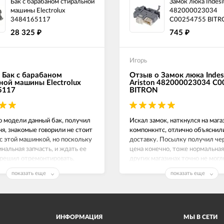
Бак с барабаном стиральной
Замок люка Indesit
машины Electrolux
482000023034
3484165117
C00254755 BITR
28 325
745
₽
₽
Игорь
 Бак с барабаном
Отзыв о Замок люка Indes
ной машины Electrolux
Ariston 482000023034 C
5117
BITRON
о модели данный бак, получил
Искал замок, наткнулся на маг
ня, знакомые говорили не стоит
компонкнтс, отлично объяснил
с этой машинкой, но поскольку
доставку. Посылку получил чер
инальная запчасть, и ждать ее
цена конечно, тоже нормальная,
 решил отремонтировать,
других магазинах точно не могл
е работает как часы.
Замок люка на Индезит рабочи
показать еще
показать еще
спасибо!
ИНФОРМАЦИЯ
МЫ В СЕТИ