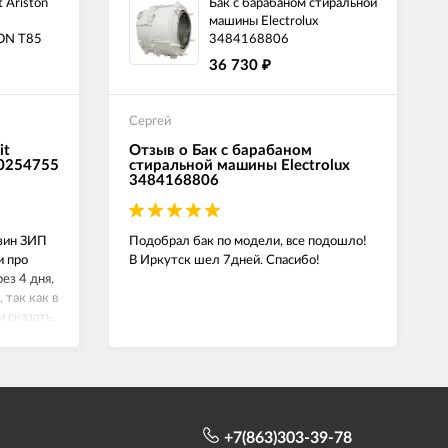
 Ariston
Бак с барабаном стиральной
машины Electrolux
ON T85
3484168806
36 730
₽
Сергей
it
Отзыв о Бак с барабаном
00254755
стиральной машины Electrolux
3484168806
азин ЗИП
Подобрал бак по модели, все подошло!
и про
В Иркутск шел 7дней. Спасибо!
ез 4 дня,
 так как в
и сказать.
й,
+7(863)303-39-78