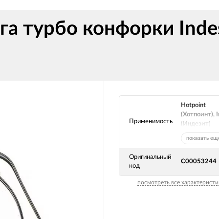
га турбо конфорки Inde
Hotpoint
(Хотпоинт), I
Применимость
(Индезит)
показать ещ
Оригинальный
C00053244
код
посмотреть все характеристи