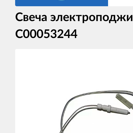
Свеча электроподжи
C00053244
Изображения
товаров