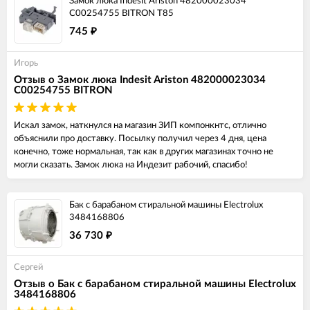
Замок люка Indesit Ariston 482000023034
C00254755 BITRON T85
745
₽
Игорь
Отзыв о Замок люка Indesit Ariston 482000023034
C00254755 BITRON
Искал замок, наткнулся на магазин ЗИП компонкнтс, отлично
объяснили про доставку. Посылку получил через 4 дня, цена
конечно, тоже нормальная, так как в других магазинах точно не
могли сказать. Замок люка на Индезит рабочий, спасибо!
Бак с барабаном стиральной машины Electrolux
3484168806
36 730
₽
Сергей
Отзыв о Бак с барабаном стиральной машины Electrolux
3484168806