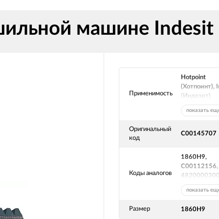
шильной машине Indesit
Hotpoint
(Хотпоинт), I
Применимость
(Индезит)
показать ещ
Оригинальный
C00145707
код
1860H9,
C00112156,
Коды аналогов
482000030
показать ещ
Размер
1860H9