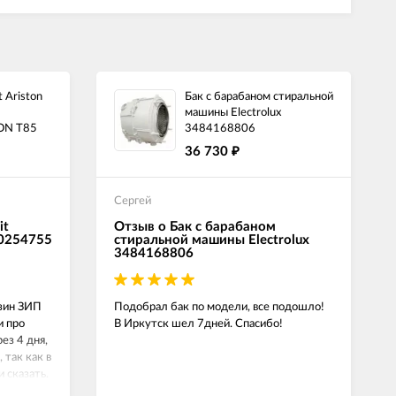
 Ariston
Бак с барабаном стиральной
машины Electrolux
ON T85
3484168806
36 730
₽
Сергей
it
Отзыв о Бак с барабаном
00254755
стиральной машины Electrolux
3484168806
азин ЗИП
Подобрал бак по модели, все подошло!
и про
В Иркутск шел 7дней. Спасибо!
ез 4 дня,
 так как в
и сказать.
й,