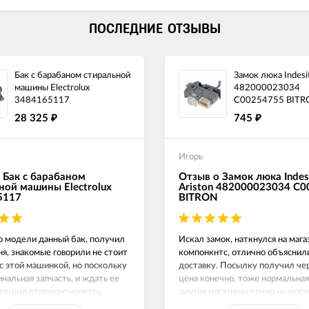
ПОСЛЕДНИЕ ОТЗЫВЫ
Бак с барабаном стиральной
Замок люка Indesit
машины Electrolux
482000023034
3484165117
C00254755 BITR
28 325
745
₽
₽
Игорь
 Бак с барабаном
Отзыв о Замок люка Indes
ной машины Electrolux
Ariston 482000023034 C
5117
BITRON
о модели данный бак, получил
Искал замок, наткнулся на маг
ня, знакомые говорили не стоит
компонкнтс, отлично объяснил
с этой машинкой, но поскольку
доставку. Посылку получил чер
инальная запчасть, и ждать ее
цена конечно, тоже нормальная,
 решил отремонтировать,
других магазинах точно не могл
е работает как часы.
Замок люка на Индезит рабочи