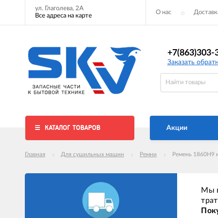
ул. Глаголева, 2А
О нас
Доставк
Все адреса на карте
+7(863)303-
Заказать обрат
КАТАЛОГ ТОВАРОВ
Акции
Главная
Для сушильных машин
Ремни
Ремень 1860H9 
Мы п
трат
Поку