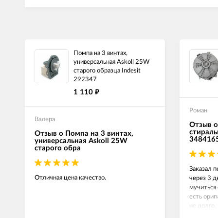
Помпа на 3 винтах,
универсальная Askoll 25W
старого образца Indesit
292347
1 110
₽
Роман
Валера
Отзыв о
стираль
Отзыв о Помпа на 3 винтах,
348416
универсальная Askoll 25W
старого обра
Заказал п
Отличная цена качество.
через 3 д
мучиться 
есть ориг
не долго,
сейчас вс