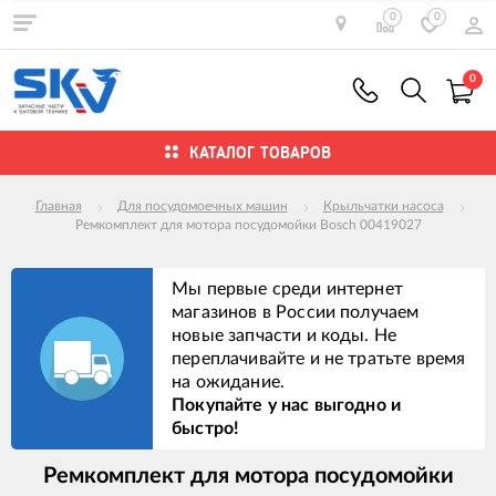
0
0
0
КАТАЛОГ ТОВАРОВ
Главная
Для посудомоечных машин
Крыльчатки насоса
Ремкомплект для мотора посудомойки Bosch 00419027
Мы первые среди интернет
магазинов в России получаем
новые запчасти и коды. Не
переплачивайте и не тратьте время
на ожидание.
Покупайте у нас выгодно и
быстро!
Ремкомплект для мотора посудомойки