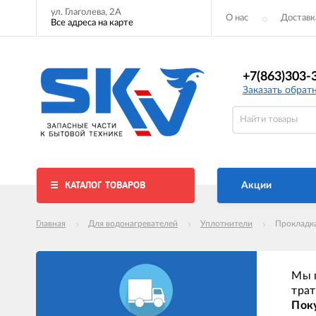
ул. Глаголева, 2А
О нас
Доставк
Все адреса на карте
+7(863)303-
Заказать обрат
КАТАЛОГ ТОВАРОВ
Акции
Главная
Для водонагревателей
Уплотнители
Прокладка
Мы п
трат
Поку