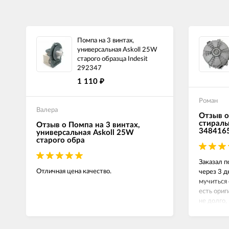
Помпа на 3 винтах,
универсальная Askoll 25W
старого образца Indesit
292347
1 110
₽
Роман
Валера
Отзыв о
стираль
Отзыв о Помпа на 3 винтах,
348416
универсальная Askoll 25W
старого обра
Заказал п
Отличная цена качество.
через 3 д
мучиться 
есть ориг
не долго,
сейчас вс