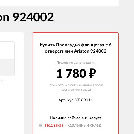
on 924002
Купить Прокладка фланцевая с 6
отверстиями Ariston 924002
Последняя цена продажи
1 780
₽
ки
Стоимость может измениться после
поступления товара
Артикул: УПЛВ011
Наличие сейчас в г.
Калуга
- Удаленный склад
Под заказ