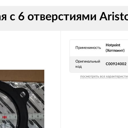
 с 6 отверстиями Arist
Hotpoint
Применимость
(Хотпоинт)
Оригинальный
C00924002
код
посмотреть все характеристи