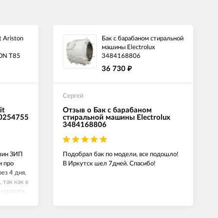
 Ariston
Бак с барабаном стиральной
машины Electrolux
ON T85
3484168806
36 730
₽
Сергей
it
Отзыв о Бак с барабаном
00254755
стиральной машины Electrolux
3484168806
азин ЗИП
Подобрал бак по модели, все подошло!
и про
В Иркутск шел 7дней. Спасибо!
ез 4 дня,
 так как в
и сказать.
й,