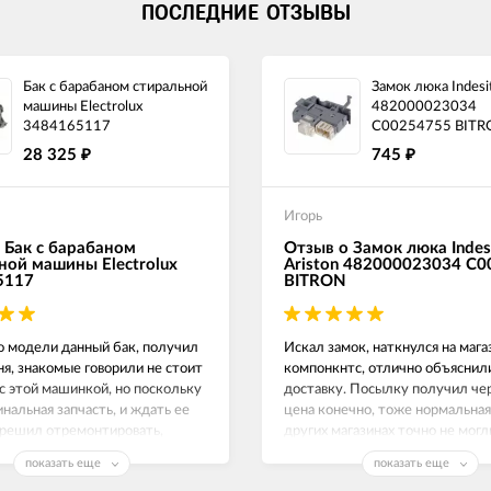
ПОСЛЕДНИЕ ОТЗЫВЫ
Бак с барабаном стиральной
Замок люка Indesit
машины Electrolux
482000023034
3484165117
C00254755 BITR
28 325
745
₽
₽
Игорь
 Бак с барабаном
Отзыв о Замок люка Indes
ной машины Electrolux
Ariston 482000023034 C
5117
BITRON
о модели данный бак, получил
Искал замок, наткнулся на маг
ня, знакомые говорили не стоит
компонкнтс, отлично объяснил
с этой машинкой, но поскольку
доставку. Посылку получил чер
инальная запчасть, и ждать ее
цена конечно, тоже нормальная,
 решил отремонтировать,
других магазинах точно не могл
е работает как часы.
Замок люка на Индезит рабочи
показать еще
показать еще
спасибо!