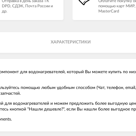
Отправка в день заказа ТК
Оплатите покупку о
DPD, СДЭК, Почта России и
помощью карт МИР, 
др.
MasterCard
ХАРАКТЕРИСТИКИ
компонент для водонагревателей, который Вы можете купить по низ
пользуйтесь помощью любым удобным способом (Чат, телефон, emai
запчастей.
й для водонагревателей и можем предложить более выгодную цену н
уйтесь кнопкой "Нашли дешевле?", если Вы нашли более выгодное п
nents.