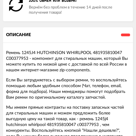
100% ОБМЕН ИЛИ ВОЗВРАТ
Вернём без проблем в течение 14 дней после
получения товара!
ОПИСАНИЕ
Ремень 1245J4 HUTCHINSON WHIRLPOOL 481935810047
C00377953 - компонент для стиральных машин, который Вы
можете купить по низкой цене с доставкой по всей России в
нашем интернет-магазине zip-components.
Если Вы затрудняетесь с выбором ремни, то воспользуйтесь
помощью любым удобным способом (Чат, телефон, email,
форма для подбора). Наши менеджеры помогут подобрать
Вам ремни по оригинальному каталогу запчастей.
Мы имеем прямые контракты на поставку запасных частей
для стиральных машин и можем предложить более
выгодную цену на такой товар, как - ремень 1245j4
hutchinson whirlpool 481935810047 c00377953 , чем
конкуренты. Воспользуйтесь кнопкой "Нашли дешевле?",