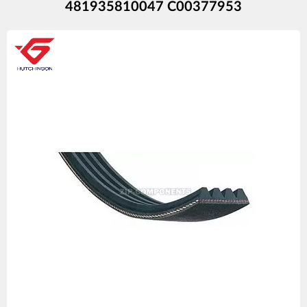
481935810047 C00377953
Изображения
товаров