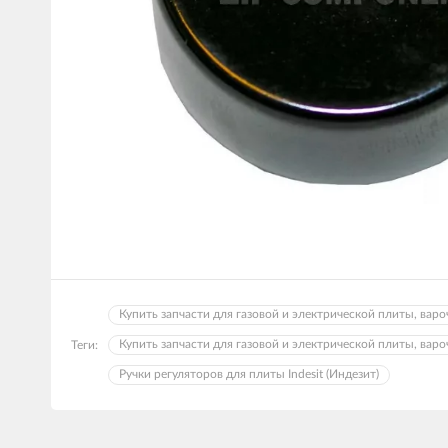
Купить запчасти для газовой и электрической плиты, варо
Купить запчасти для газовой и электрической плиты, вароч
Теги:
Ручки регуляторов для плиты Indesit (Индезит)