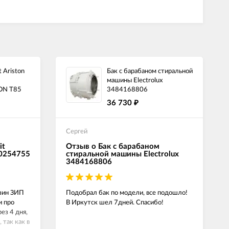
 Ariston
Бак с барабаном стиральной
машины Electrolux
ON T85
3484168806
36 730
₽
Сергей
it
Отзыв о Бак с барабаном
00254755
стиральной машины Electrolux
3484168806
азин ЗИП
Подобрал бак по модели, все подошло!
и про
В Иркутск шел 7дней. Спасибо!
ез 4 дня,
 так как в