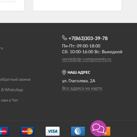
и сказать.
й,
+7(863)303-39-78
Пн-Пт: 09:00-18:00
те
Сб: 10:00-16:00 Вс: Выходной
servis@zip-components.ru
НАШ АДРЕС
 обратный звонок
ул. Глаголева, 2А
Все адреса на карте
 В WhatsApp
 нам в Чат