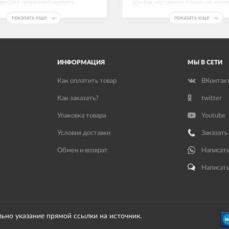
 решил отремонтировать,
других магазинах точно не могл
е работает как часы.
Замок люка на Индезит рабочи
показать еще
показать еще
спасибо!
ИНФОРМАЦИЯ
МЫ В СЕТИ
Как оплатить товар
ВКонтак
Как заказать?
twitter
Упаковка товара
Youtube
Условия доставки
Заказать
Обмен и возврат
Написать
Написать
льно указание прямой ссылки на источник.