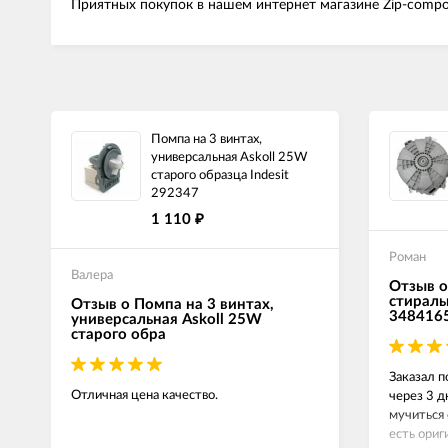
Приятных покупок в нашем интернет магазине Zip-compo
Помпа на 3 винтах,
универсальная Askoll 25W
старого образца Indesit
292347
1 110
₽
Роман
Валера
Отзыв о
стираль
Отзыв о Помпа на 3 винтах,
348416
универсальная Askoll 25W
старого обра
Заказал п
Отличная цена качество.
через 3 д
мучиться 
есть ориг