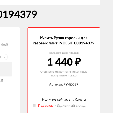
00194379
Купить Ручка горелки для
газовых плит INDESIT C00194379
ndesit
Последняя цена продажи
е
1 440
₽
Стоимость может измениться после
поступления товара
ки
Артикул: РУЧД087
Наличие сейчас в г.
Калуга
- Удаленный склад
Под заказ