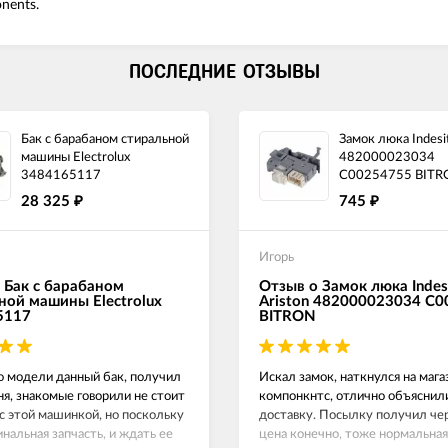
nents.
ПОСЛЕДНИЕ ОТЗЫВЫ
Бак с барабаном стиральной
Замок люка Indesit
машины Electrolux
482000023034
3484165117
C00254755 BITR
28 325
745
₽
₽
Игорь
 Бак с барабаном
Отзыв о Замок люка Indes
ной машины Electrolux
Ariston 482000023034 C
5117
BITRON
о модели данный бак, получил
Искал замок, наткнулся на маг
ня, знакомые говорили не стоит
компонкнтс, отлично объяснил
с этой машинкой, но поскольку
доставку. Посылку получил чер
инальная запчасть, и ждать ее
цена конечно, тоже нормальная,