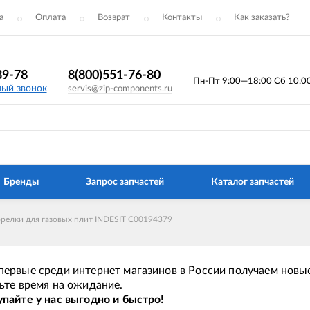
а
Оплата
Возврат
Контакты
Как заказать?
39-78
8(800)551-76-80
Пн-Пт 9:00—18:00 Сб 10:00 
ный звонок
servis@zip-components.ru
Бренды
Запрос запчастей
Каталог запчастей
орелки для газовых плит INDESIT C00194379
ервые среди интернет магазинов в России получаем новые
ьте время на ожидание.
пайте у нас выгодно и быстро!