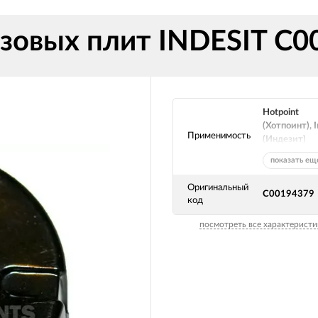
азовых плит INDESIT C
Hotpoint
(Хотпоинт), I
Применимость
(Индезит)
показать ещ
Оригинальный
C00194379
код
посмотреть все характеристи