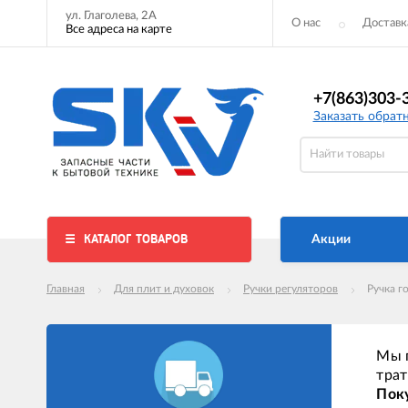
ул. Глаголева, 2А
О нас
Доставк
Все адреса на карте
+7(863)303-
Заказать обрат
КАТАЛОГ ТОВАРОВ
Акции
Главная
Для плит и духовок
Ручки регуляторов
Ручка г
Мы п
трат
Поку