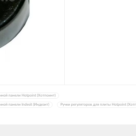
чной панели Hotpoint (Хотпоинт)
ной панели Indesit (Индезит)
Ручки регуляторов для плиты Hotpoint (Хот