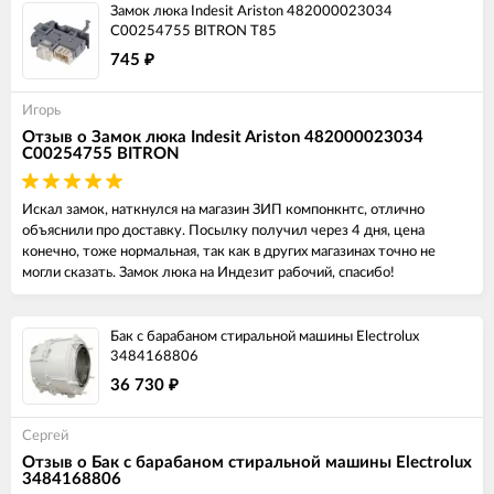
Замок люка Indesit Ariston 482000023034
C00254755 BITRON T85
745
₽
Игорь
Отзыв о Замок люка Indesit Ariston 482000023034
C00254755 BITRON
Искал замок, наткнулся на магазин ЗИП компонкнтс, отлично
объяснили про доставку. Посылку получил через 4 дня, цена
конечно, тоже нормальная, так как в других магазинах точно не
могли сказать. Замок люка на Индезит рабочий, спасибо!
Бак с барабаном стиральной машины Electrolux
3484168806
36 730
₽
Сергей
Отзыв о Бак с барабаном стиральной машины Electrolux
3484168806